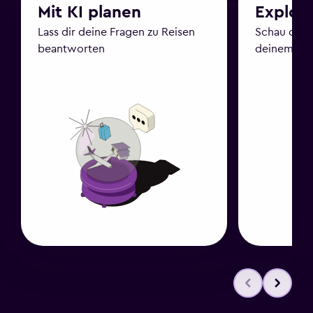
Mit KI planen
Explor
Lass dir deine Fragen zu Reisen
Schau dir Z
beantworten
deinem Bu