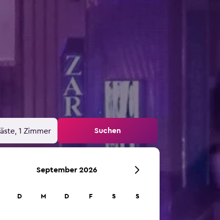
Suchen
äste, 1 Zimmer
September 2026
D
M
D
F
S
S