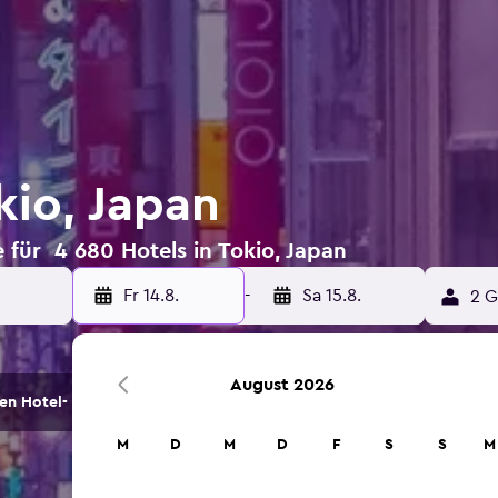
kio, Japan
 für 4 680 Hotels in Tokio, Japan
Fr 14.8.
-
Sa 15.8.
2 G
August 2026
en Hotel- und Unterkunftsoptionen.
M
D
M
D
F
S
S
M