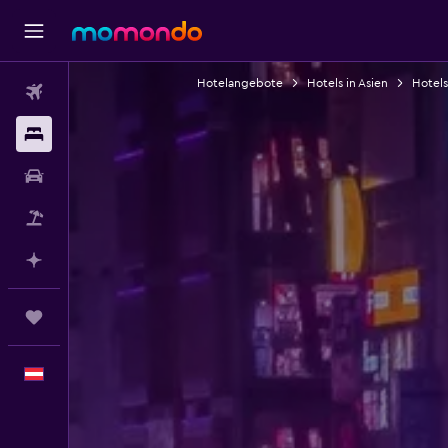
Hotelangebote
Hotels in Asien
Hotels
Flüge
Unterkünfte
Mietwagen
Pauschalreisen
Mit KI planen
Trips
Deutsch