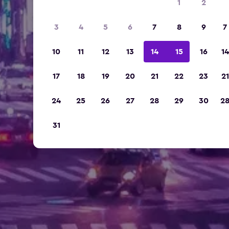
1
2
3
4
5
6
7
8
9
7
10
11
12
13
14
15
16
14
17
18
19
20
21
22
23
21
24
25
26
27
28
29
30
2
31