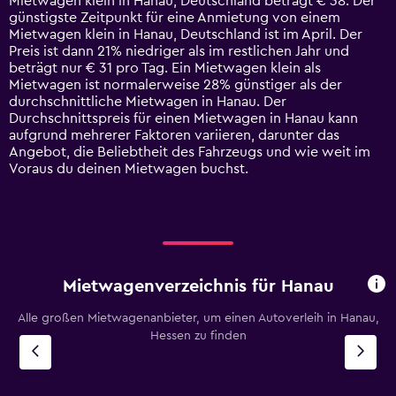
Mietwagen klein in Hanau, Deutschland beträgt € 38. Der
The
günstigste Zeitpunkt für eine Anmietung von einem
chart
Mietwagen klein in Hanau, Deutschland ist im April. Der
has
Preis ist dann 21% niedriger als im restlichen Jahr und
1
beträgt nur € 31 pro Tag. Ein Mietwagen klein als
Y
Mietwagen ist normalerweise 28% günstiger als der
axis
durchschnittliche Mietwagen in Hanau. Der
displaying
Durchschnittspreis für einen Mietwagen in Hanau kann
values.
aufgrund mehrerer Faktoren variieren, darunter das
Range:
Angebot, die Beliebtheit des Fahrzeugs und wie weit im
0
Voraus du deinen Mietwagen buchst.
to
75.
Mietwagenverzeichnis für Hanau
Alle großen Mietwagenanbieter, um einen Autoverleih in Hanau,
Hessen zu finden