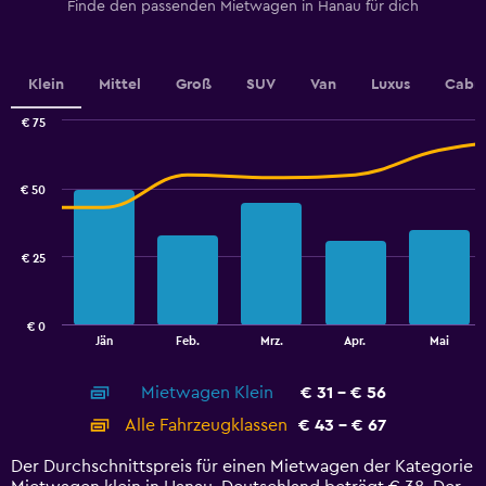
Finde den passenden Mietwagen in Hanau für dich
axis
displaying
values.
Range:
Klein
Mittel
Groß
SUV
Van
Luxus
Cabri
0
to
€ 75
36.
Combination
Chart
graphic.
chart
with
€ 50
2
data
series.
€ 25
The
chart
has
€ 0
1
End
Jän
Feb.
Mrz.
Apr.
Mai
of
X
interactive
axis
chart
Mietwagen Klein
€ 31 - € 56
displaying
categories.
Alle Fahrzeugklassen
€ 43 - € 67
Range:
14
Der Durchschnittspreis für einen Mietwagen der Kategorie
categories.