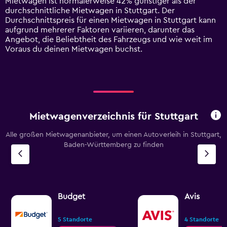
Mietwagen ist normalerweise 42% günstiger als der
axis
durchschnittliche Mietwagen in Stuttgart. Der
displaying
Durchschnittspreis für einen Mietwagen in Stuttgart kann
values.
aufgrund mehrerer Faktoren variieren, darunter das
Range:
Angebot, die Beliebtheit des Fahrzeugs und wie weit im
0
Voraus du deinen Mietwagen buchst.
to
90.
Mietwagenverzeichnis für Stuttgart
Alle großen Mietwagenanbieter, um einen Autoverleih in Stuttgart,
Baden-Württemberg zu finden
Budget
Avis
5 Standorte
4 Standorte