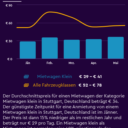
to
€ 90
9.
Combination
Chart
graphic.
chart
with
€ 60
2
data
series.
€ 30
The
chart
has
€ 0
1
End
Jän
Feb.
Mrz.
Apr.
Mai
of
X
interactive
axis
chart
Mietwagen Klein
€ 29 - € 41
displaying
categories.
Alle Fahrzeugklassen
€ 52 - € 78
Range:
14
Der Durchschnittspreis für einen Mietwagen der Kategorie
categories.
Mietwagen klein in Stuttgart, Deutschland beträgt € 34.
The
Der günstigste Zeitpunkt für eine Anmietung von einem
chart
Mietwagen klein in Stuttgart, Deutschland ist im Jänner.
has
Der Preis ist dann 15% niedriger als im restlichen Jahr und
1
beträgt nur € 29 pro Tag. Ein Mietwagen klein als
Y