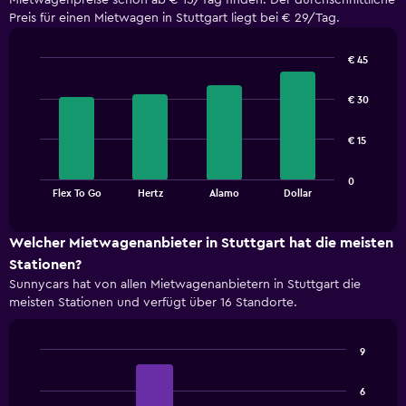
Mietwagenpreise schon ab € 15/Tag finden. Der durchschnittliche
Preis für einen Mietwagen in Stuttgart liegt bei € 29/Tag.
€ 45
Bar
Chart
graphic.
chart
€ 30
with
4
bars.
€ 15
The
0
chart
End
Flex To Go
Hertz
Alamo
Dollar
of
has
interactive
1
chart
X
Welcher Mietwagenanbieter in Stuttgart hat die meisten
axis
Stationen?
displaying
Sunnycars hat von allen Mietwagenanbietern in Stuttgart die
categories.
meisten Stationen und verfügt über 16 Standorte.
Range:
4
categories.
9
The
Bar
Chart
chart
graphic.
chart
has
6
with