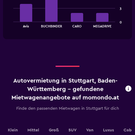
1
4
bars.
Y
3
axis
The
displaying
0
chart
values.
End
Avis
BUCHBINDER
CARO
MEGADRIVE
of
has
Range:
interactive
1
0
chart
X
to
axis
45.
displaying
categories.
Range:
4
categories.
Autovermietung in Stuttgart, Baden-
The
chart
Württemberg - gefundene
has
Mietwagenangebote auf momondo.at
1
Y
Finde den passenden Mietwagen in Stuttgart für dich
axis
displaying
values.
Range:
Klein
Mittel
Groß
SUV
Van
Luxus
Cabri
0