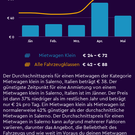
2
data
series.
€ 40
The
chart
has
€ 0
1
End
Jän
Feb.
Mrz.
Apr.
Mai
of
X
interactive
axis
chart
Mietwagen Klein
€ 24 - € 72
displaying
categories.
Alle Fahrzeugklassen
€ 42 - € 88
Range:
14
Der Durchschnittspreis für einen Mietwagen der Kategorie
categories.
Mietwagen klein in Salerno, Italien beträgt € 38. Der
The
günstigste Zeitpunkt für eine Anmietung von einem
chart
Mietwagen klein in Salerno, Italien ist im Jänner. Der Preis
has
ist dann 37% niedriger als im restlichen Jahr und beträgt
1
nur € 24 pro Tag. Ein Mietwagen klein als Mietwagen ist
Y
normalerweise 42% günstiger als der durchschnittliche
axis
Mietwagen in Salerno. Der Durchschnittspreis für einen
displaying
Mietwagen in Salerno kann aufgrund mehrerer Faktoren
values.
variieren, darunter das Angebot, die Beliebtheit des
Range:
Fahrzeugs und wie weit im Voraus du deinen Mietwagen