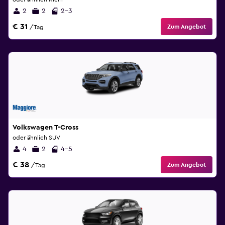
2
2
2-3
€ 31
Zum Angebot
/Tag
Volkswagen T-Cross
oder ähnlich SUV
4
2
4-5
€ 38
Zum Angebot
/Tag