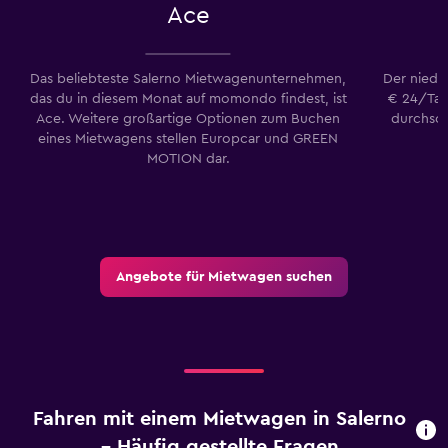
Ace
Das beliebteste Salerno Mietwagenunternehmen,
Der niedr
das du in diesem Monat auf momondo findest, ist
€ 24/Tag
Ace. Weitere großartige Optionen zum Buchen
durchsch
eines Mietwagens stellen Europcar und GREEN
MOTION dar.
Angebote für Mietwagen suchen
Fahren mit einem Mietwagen in Salerno
– Häufig gestellte Fragen