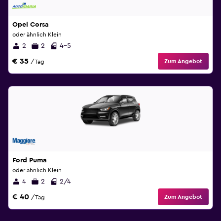
Opel Corsa
oder ähnlich Klein
2
2
4-5
€ 35
Zum Angebot
/Tag
Ford Puma
oder ähnlich Klein
4
2
2/4
€ 40
Zum Angebot
/Tag