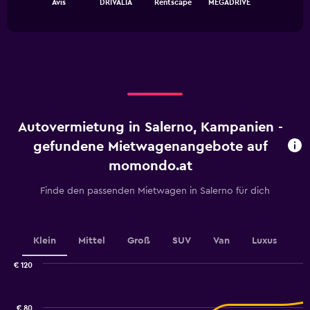
Avis
DRIVALIA
Rentscape
MEGADRIVE
of
has
interactive
1
chart
X
axis
displaying
categories.
Range:
4
categories.
Autovermietung in Salerno, Kampanien -
The
chart
gefundene Mietwagenangebote auf
has
momondo.at
1
Y
Finde den passenden Mietwagen in Salerno für dich
axis
displaying
values.
Range:
Klein
Mittel
Groß
SUV
Van
Luxus
0
to
€ 120
2.4.
Combination
Chart
graphic.
chart
with
€ 80