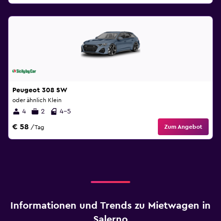
Peugeot 308 SW
oder ähnlich Klein
4
2
4-5
€ 58
Zum Angebot
/Tag
Informationen und Trends zu Mietwagen in
Salerno