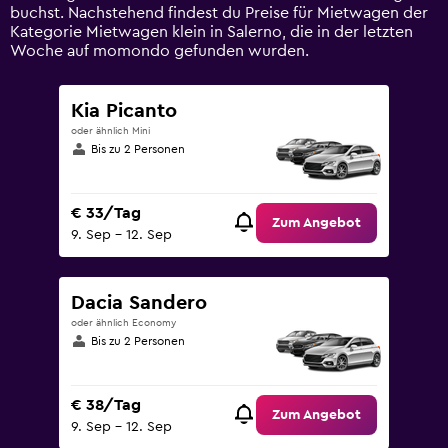
0
buchst. Nachstehend findest du Preise für Mietwagen der
to
Kategorie Mietwagen klein in Salerno, die in der letzten
120.
Woche auf momondo gefunden wurden.
Kia Picanto
oder ähnlich Mini
Bis zu 2 Personen
€ 33/Tag
Zum Angebot
9. Sep – 12. Sep
Dacia Sandero
oder ähnlich Economy
Bis zu 2 Personen
€ 38/Tag
Zum Angebot
9. Sep – 12. Sep