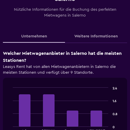
Nützliche Informationen für die Buchung des perfekten
Mietwagens in Salerno
Unternehmen
Weitere Informationen
Welcher Mietwagenanbieter in Salerno hat die meisten
Stationen?
Leasys Rent hat von allen Mietwagenanbietern in Salerno die
meisten Stationen und verfügt über 9 Standorte.
2.4
Bar
Chart
graphic.
chart
1.6
with
4
bars.
0.8
The
0
chart
End