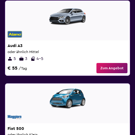
Audi A3
oder ähnlich Mittel
5
3
4-5
€ 55
Zum Angebot
/Tag
Fiat 500
oder ähnlich Klein