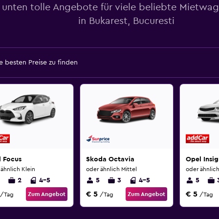
 unten tolle Angebote für viele beliebte Mietwa
in Bukarest, Bucuresti
 besten Preise zu finden
d Focus
Skoda Octavia
Opel Insig
ähnlich Klein
oder ähnlich Mittel
oder ähnlich
2
4-5
5
3
4-5
5
€ 5
€ 5
Zum Angebot
Zum Angebot
/Tag
/Tag
/Tag