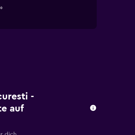
0
uresti -
e auf
r dich