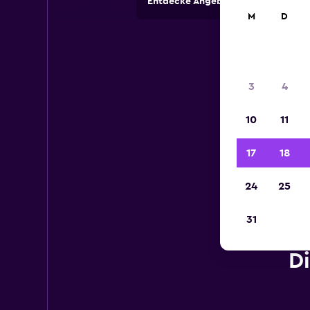
Entdecke Angebote von Autovermi
M
D
3
4
10
11
17
18
24
25
31
D