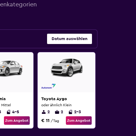
genkategorien
Datum auswählen
nia
Toyota Aygo
 Mittel
oder ähnlich Klein
3
4-5
2
2
2-3
€ 11
Zum Angebot
Zum Angebot
/Tag