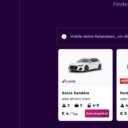
Finde
Wähle deine Reisedaten, um die
Dacia Sandero
For
oder ähnlich Klein
oder 
2
2
4-5
4
€ 4
€ 5
Zum Angebot
/Tag