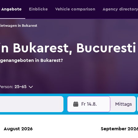
e Angebote
Einblicke
Vehicle comparison
Agency director
ietwagen in Bukarest
n Bukarest, Bucuresti
agenangeboten in Bukarest?
Person:
25-65
Fr 14.8.
Mittags
August 2026
September 202