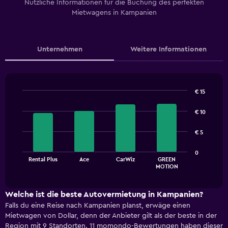
Nützliche Informationen für die Buchung des perfekten
Mietwagens in Kampanien
Unternehmen
Weitere Informationen
€ 15
Bar
Chart
graphic.
chart
€ 10
with
4
€ 5
bars.
The
0
Rental Plus
Ace
CarWiz
GREEN
chart
End
MOTION
of
has
interactive
1
chart
X
Welche ist die beste Autovermietung in Kampanien?
axis
Falls du eine Reise nach Kampanien planst, erwäge einen
displaying
Mietwagen von Dollar, denn der Anbieter gilt als der beste in der
categories.
Region mit 9 Standorten. 11 momondo-Bewertungen haben dieser