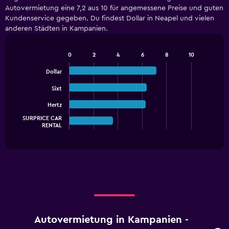
Range:
Autovermietung eine 7,2 aus 10 für angemessene Preise und guten
4
Kundenservice gegeben. Du findest Dollar in Neapel und vielen
categories.
anderen Städten in Kampanien.
The
chart
has
0
2
4
6
8
10
1
Bar
Chart
graphic.
chart
Y
Dollar
with
axis
4
Sixt
displaying
bars.
values.
Hertz
Range:
The
0
SURPRICE CAR
chart
End
RENTAL
to
of
has
15.
interactive
1
chart
X
axis
displaying
categories.
Range:
4
categories.
Autovermietung in Kampanien -
The