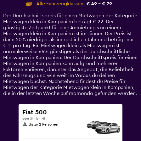
categories.
Alle Fahrzeugklassen
€ 49 - € 79
Range:
14
Der Durchschnittspreis für einen Mietwagen der Kategorie
categories.
Mietwagen klein in Kampanien beträgt € 22. Der
The
günstigste Zeitpunkt für eine Anmietung von einem
chart
Mietwagen klein in Kampanien ist im Jänner. Der Preis ist
has
dann 50% niedriger als im restlichen Jahr und beträgt nur
1
€ 11 pro Tag. Ein Mietwagen klein als Mietwagen ist
Y
normalerweise 66% günstiger als der durchschnittliche
axis
Mietwagen in Kampanien. Der Durchschnittspreis für einen
displaying
Mietwagen in Kampanien kann aufgrund mehrerer
values.
Faktoren variieren, darunter das Angebot, die Beliebtheit
Range:
des Fahrzeugs und wie weit im Voraus du deinen
0
Mietwagen buchst. Nachstehend findest du Preise für
to
Mietwagen der Kategorie Mietwagen klein in Kampanien,
90.
die in der letzten Woche auf momondo gefunden wurden.
Fiat 500
oder ähnlich Mini
Bis zu 2 Personen