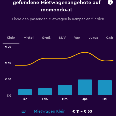
chart
gefundene Mietwagenangebote auf
has
momondo.at
1
Y
Finde den passenden Mietwagen in Kampanien für dich
axis
displaying
values.
Range:
Klein
Mittel
Groß
SUV
Van
Luxus
Cabri
0
to
€ 90
100.
Combination
Chart
graphic.
chart
with
€ 60
2
data
series.
€ 30
The
chart
has
€ 0
1
End
Jän
Feb.
Mrz.
Apr.
Mai
of
X
interactive
axis
chart
Mietwagen Klein
€ 11 - € 33
displaying