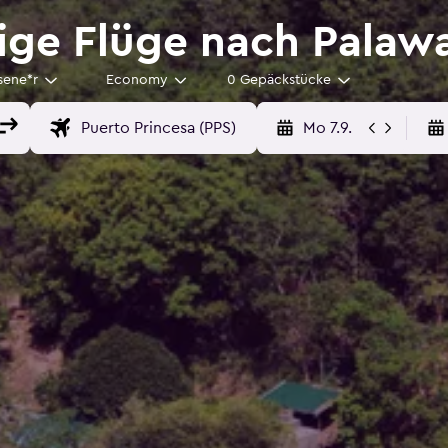
ge Flüge nach Palaw
sene*r
Economy
0 Gepäckstücke
Mo 7.9.