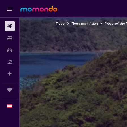
Flüge
Flüge nach Asien
Flüge auf die 
Flüge
Unterkünfte
Mietwagen
Pauschalreisen
Mit KI planen
Trips
Deutsch