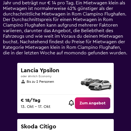
1
Jahr und beträgt nur € 14 pro Tag. Ein Mietwagen klein als
Y
Mietwagen ist normalerweise 42% günstiger als der
axis
durchschnittliche Mietwagen in Rom Ciampino Flughafen.
displaying
Der Durchschnittspreis für einen Mietwagen in Rom
values.
Ciampino Flughafen kann aufgrund mehrerer Faktoren
Range:
variieren, darunter das Angebot, die Beliebtheit des
0
Fahrzeugs und wie weit im Voraus du deinen Mietwagen
to
buchst. Nachstehend findest du Preise für Mietwagen der
75.
Kategorie Mietwagen klein in Rom Ciampino Flughafen,
die in der letzten Woche auf momondo gefunden wurden.
Lancia Ypsilon
oder ähnlich Economy
Bis zu 2 Personen
€ 18/Tag
Zum Angebot
13. Okt – 17. Okt
Skoda Citigo