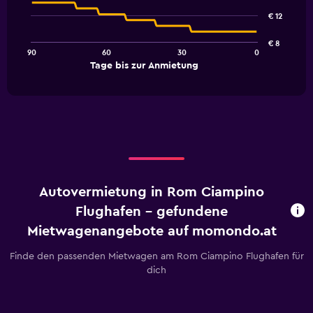
91
€ 12
data
points.
€ 8
90
60
30
0
The
End
Tage bis zur Anmietung
chart
of
interactive
has
chart
1
X
axis
displaying
Tage
bis
zur
Autovermietung in Rom Ciampino
Anmietung.
Range:
Flughafen - gefundene
91
Mietwagenangebote auf momondo.at
categories.
The
Finde den passenden Mietwagen am Rom Ciampino Flughafen für
chart
dich
has
1
Y
axis