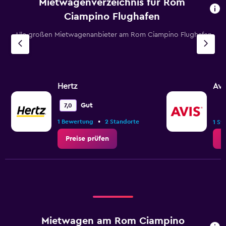
Mietwagenverzeichnis für Rom
Ciampino Flughafen
Alle großen Mietwagenanbieter am Rom Ciampino Flughafen
Hertz
Avi
Gut
7,0
•
1 Bewertung
2 Standorte
1 St
Preise prüfen
P
Mietwagen am Rom Ciampino