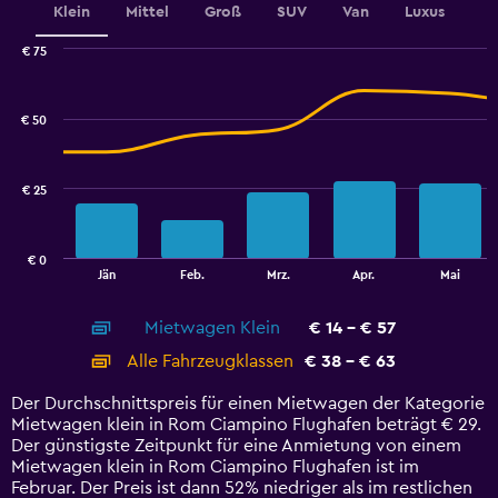
Klein
Mittel
Groß
SUV
Van
Luxus
displaying
values.
€ 75
Range:
Combination
Chart
8
graphic.
chart
to
with
€ 50
20.
2
data
series.
€ 25
The
chart
has
€ 0
1
End
Jän
Feb.
Mrz.
Apr.
Mai
of
X
interactive
axis
chart
Mietwagen Klein
€ 14 - € 57
displaying
categories.
Alle Fahrzeugklassen
€ 38 - € 63
Range:
14
Der Durchschnittspreis für einen Mietwagen der Kategorie
categories.
Mietwagen klein in Rom Ciampino Flughafen beträgt € 29.
The
Der günstigste Zeitpunkt für eine Anmietung von einem
chart
Mietwagen klein in Rom Ciampino Flughafen ist im
has
Februar. Der Preis ist dann 52% niedriger als im restlichen