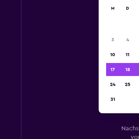
M
D
3
4
10
11
17
18
24
25
31
Mi
Nachs
vo