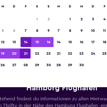
M
D
F
S
S
M
D
M
D
F
In der Kategorie „Europas beste Reise-App“ 
Sieger 2023 gekürt
1
2
1
2
3
4
5
6
7
8
9
7
8
9
10
11
12
13
14
15
16
14
15
16
17
18
19
20
21
22
23
21
22
23
24
25
26
27
28
29
30
28
29
30
etwagen von Thrifty in der N
Hamburg Flughafen
tehend findest du Informationen zu allen Mietw
n Thrifty in der Nähe des Hamburg Flughafen, ein