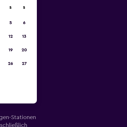
S
S
zum
5
6
12
13
19
20
26
27
ähe des
agen-Stationen
schließlich