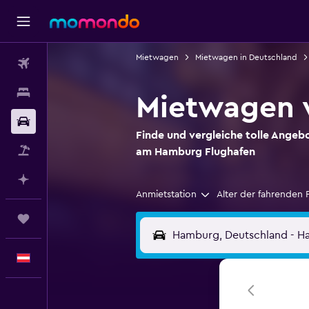
Mietwagen
Mietwagen in Deutschland
Flüge
Unterkünfte
Mietwagen 
Mietwagen
Finde und vergleiche tolle Angeb
Pauschalreisen
am Hamburg Flughafen
Mit KI planen
Anmietstation
Alter der fahrenden 
Trips
Deutsch