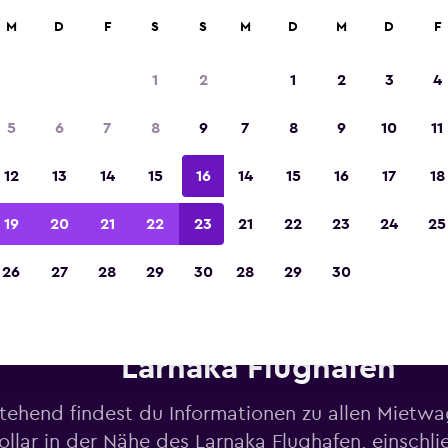
M
D
F
S
S
M
D
M
D
F
In der Kategorie „Europas beste Reise-App“ 
Sieger 2023 gekürt
1
2
1
2
3
4
5
6
7
8
9
7
8
9
10
11
12
13
14
15
16
14
15
16
17
18
19
20
21
22
23
21
22
23
24
25
26
27
28
29
30
28
29
30
ietwagen von Dollar in der N
Larnaka Flughafen
tehend findest du Informationen zu allen Mietw
llar in der Nähe des Larnaka Flughafen, einschli