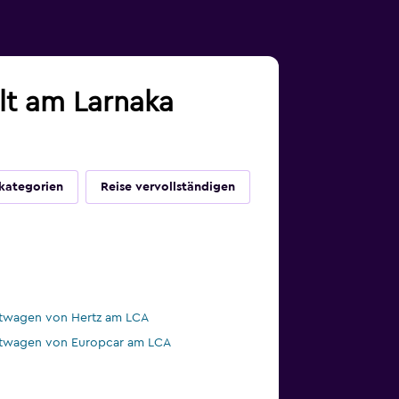
lt am Larnaka
kategorien
Reise vervollständigen
twagen von Hertz am LCA
twagen von Europcar am LCA