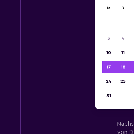
M
D
3
4
10
11
17
18
24
25
31
M
Nachs
von Do