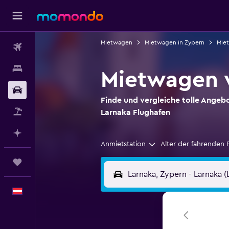
Mietwagen
Mietwagen in Zypern
Miet
Flüge
Unterkünfte
Mietwagen v
Mietwagen
Finde und vergleiche tolle Angeb
Pauschalreisen
Larnaka Flughafen
Mit KI planen
Anmietstation
Alter der fahrenden 
Trips
Deutsch