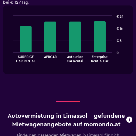
bei € 12/Tag.
€ 24
Bar
Chart
graphic.
chart
€ 16
with
4
€ 8
bars.
The
0
SURPRICE
AERCAR
Autounion
Enterprise
chart
End
CAR RENTAL
Car Rental
Rent-A-Car
of
has
interactive
1
chart
X
axis
displaying
categories.
Range:
4
categories.
Autovermietung in Limassol - gefundene
The
chart
Mietwagenangebote auf momondo.at
has
1
Finde den passenden Mietwagen in Limassol für dich