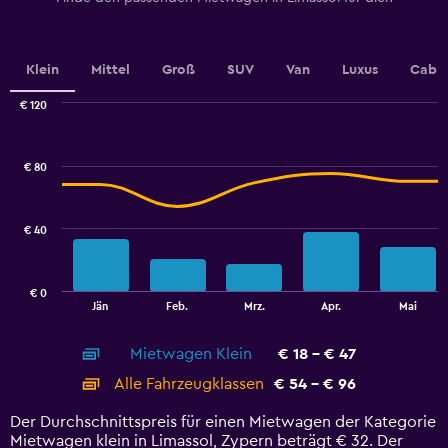
Y
axis
displaying
values.
Klein
Mittel
Groß
SUV
Van
Luxus
Cabri
Range:
0
€ 120
Combination
to
Chart
graphic.
chart
24.
with
€ 80
2
data
series.
€ 40
The
chart
has
€ 0
1
End
Jän
Feb.
Mrz.
Apr.
Mai
of
X
interactive
axis
chart
Mietwagen Klein
€ 18 - € 47
displaying
categories.
Alle Fahrzeugklassen
€ 54 - € 96
Range:
14
Der Durchschnittspreis für einen Mietwagen der Kategorie
categories.
Mietwagen klein in Limassol, Zypern beträgt € 32. Der