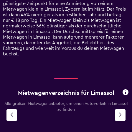
The
günstigste Zeitpunkt für eine Anmietung von einem
chart
Mietwagen klein in Limassol, Zypern ist im März. Der Preis
has
ist dann 46% niedriger als im restlichen Jahr und beträgt
1
nur € 18 pro Tag. Ein Mietwagen klein als Mietwagen ist
Y
normalerweise 56% günstiger als der durchschnittliche
axis
Mietwagen in Limassol. Der Durchschnittspreis für einen
displaying
Mietwagen in Limassol kann aufgrund mehrerer Faktoren
values.
variieren, darunter das Angebot, die Beliebtheit des
Range:
Fahrzeugs und wie weit im Voraus du deinen Mietwagen
0
buchst.
to
120.
Mietwagenverzeichnis für Limassol
Alle großen Mietwagenanbieter, um einen Autoverleih in Limassol
zu finden