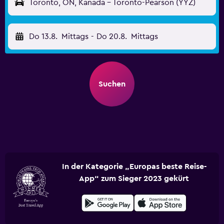
Toronto, ON, Kanada - Toronto-Pearson (YYZ)
Do 13.8.
Mittags
-
Do 20.8.
Mittags
Suchen
In der Kategorie „Europas beste Reise-
App“ zum Sieger 2023 gekürt