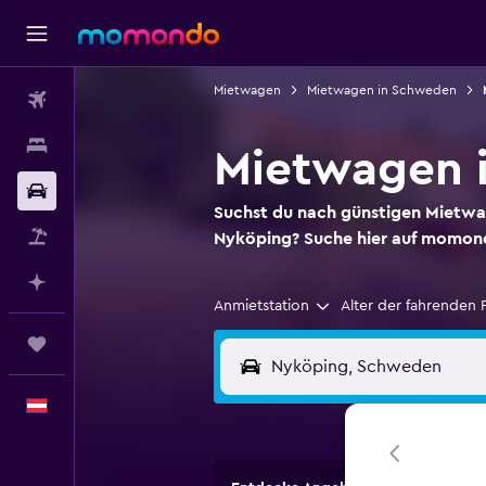
Mietwagen
Mietwagen in Schweden
Flüge
Unterkünfte
Mietwagen 
Mietwagen
Suchst du nach günstigen Mietw
Pauschalreisen
Nyköping? Suche hier auf momon
Mit KI planen
Anmietstation
Alter der fahrenden 
Trips
Deutsch