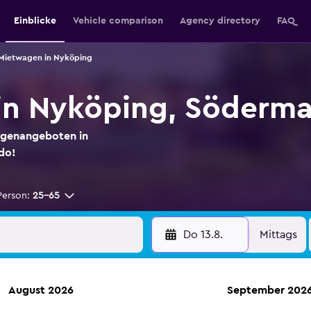
Einblicke
Vehicle comparison
Agency directory
FAQ
Mietwagen in Nyköping
in Nyköping, Söderm
agenangeboten in
do!
Person:
25-65
Do 13.8.
Mittags
August 2026
September 202