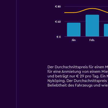
with
€ 80
2
data
series.
€ 40
The
chart
has
€ 0
1
End
Jän
Feb.
of
X
interactive
axis
chart
displaying
categories.
Range:
14
Der Durchschnittspreis für einen 
categories.
für eine Anmietung von einem Mietw
The
und beträgt nur € 29 pro Tag. Ein
chart
Nyköping. Der Durchschnittspreis 
has
Beliebtheit des Fahrzeugs und wi
1
Y
axis
displaying
values.