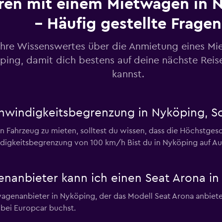
ren mit einem Mietwagen in 
– Häufig gestellte Fragen
ahre Wissenswertes über die Anmietung eines Mi
ping, damit dich bestens auf deine nächste Reis
Preise prüfen
kannst.
chwindigkeitsbegrenzung in Nyköping, 
Preise prüfen
n Fahrzeug zu mieten, solltest du wissen, dass die Höchstgesc
ndigkeitsbegrenzung von 100 km/h Bist du in Nyköping auf A
nanbieter kann ich einen Seat Arona i
Preise prüfen
wagenanbieter in Nyköping, der das Modell Seat Arona anbiet
bei Europcar buchst.