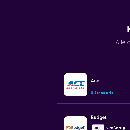
Range:
0
to
120.
Alle 
Ace
2 Standorte
Budget
Großartig
10,0