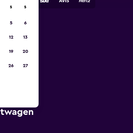
S
S
5
6
zum
12
13
19
20
26
27
etwagen