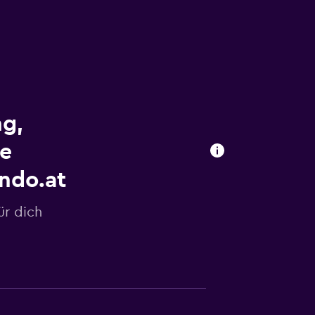
ng,
e
ndo.at
r dich