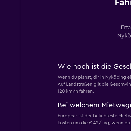
Fah
8 Bewertungen
4 Standorte
Erf
Avis
Nykö
2 Standorte
Wie hoch ist die Ges
Dollar
Wenn du planst, dir in Nyköping ei
1 Standort
Auf Landstraßen gilt die Geschwi
120 km/h fahren.
Bei welchem Mietwage
Hertz
Europcar ist der beliebteste Miet
4 Standorte
kosten um die € 42/Tag, wenn du 