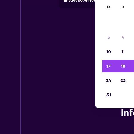
Entdecke Angebote von Autovermi
M
D
3
4
10
11
17
18
24
25
31
In