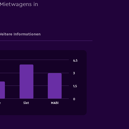
 Mietwagens in
eitere Informationen
4.5
3
1.5
0
e
Sixt
MABI