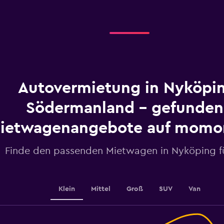
categories.
Range:
4
categories.
The
chart
has
1
Autovermietung in Nyköpi
Y
axis
displaying
Södermanland - gefunden
values.
Range:
ietwagenangebote auf momo
0
to
Finde den passenden Mietwagen in Nyköping fü
4.5.
Klein
Mittel
Groß
SUV
Van