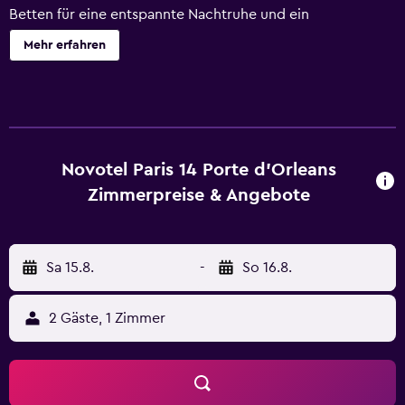
Betten für eine entspannte Nachtruhe und ein
Panoramafoto von den Dächern von Paris. Das Hotel bietet
Mehr erfahren
5 Tagungsräume und einen Arbeitsbereich im
Zwischengeschoss. Entspannen Sie sich auch in der
Lounge Bar, im Restaurant und im Fitnessstudio.
Novotel Paris 14 Porte d'Orleans
Zimmerpreise & Angebote
Sa 15.8.
-
So 16.8.
2 Gäste, 1 Zimmer