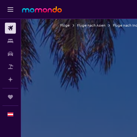
Flüge
Flüge nach Asien
Flüge nach In
Flüge
Unterkünfte
Mietwagen
Pauschalreisen
Mit KI planen
Trips
Deutsch