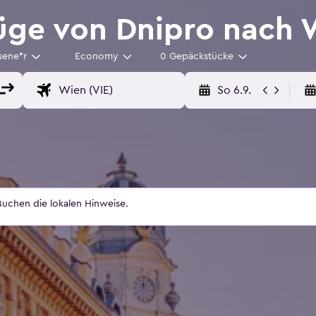
üge von Dnipro nach 
sene*r
Economy
0 Gepäckstücke
So 6.9.
uchen die lokalen Hinweise.