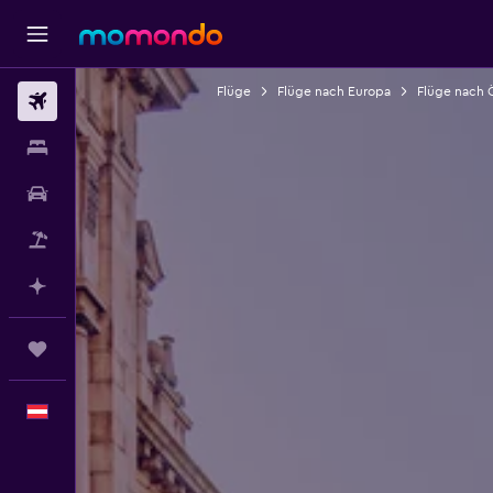
Flüge
Flüge nach Europa
Flüge nach 
Flüge
Unterkünfte
Mietwagen
Pauschalreisen
Mit KI planen
Trips
Deutsch