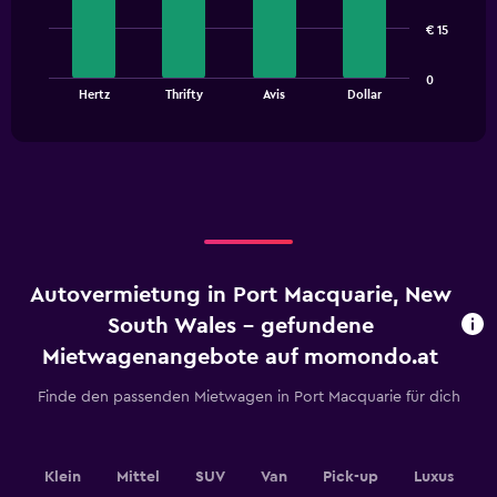
4
bars.
€ 15
The
0
chart
End
Hertz
Thrifty
Avis
Dollar
of
has
interactive
1
chart
X
axis
displaying
categories.
Range:
4
categories.
Autovermietung in Port Macquarie, New
The
chart
South Wales - gefundene
has
Mietwagenangebote auf momondo.at
1
Y
Finde den passenden Mietwagen in Port Macquarie für dich
axis
displaying
values.
Range:
Klein
Mittel
SUV
Van
Pick-up
Luxus
0