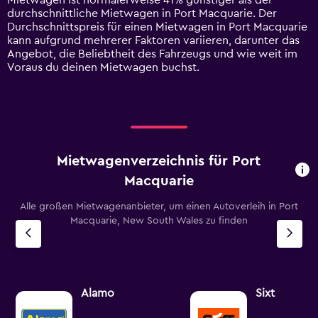
Mietwagen ist normalerweise 41% günstiger als der
axis
durchschnittliche Mietwagen in Port Macquarie. Der
displaying
Durchschnittspreis für einen Mietwagen in Port Macquarie
values.
kann aufgrund mehrerer Faktoren variieren, darunter das
Range:
Angebot, die Beliebtheit des Fahrzeugs und wie weit im
0
Voraus du deinen Mietwagen buchst.
to
120.
Mietwagenverzeichnis für Port
Macquarie
Alle großen Mietwagenanbieter, um einen Autoverleih in Port
Macquarie, New South Wales zu finden
Alamo
Sixt