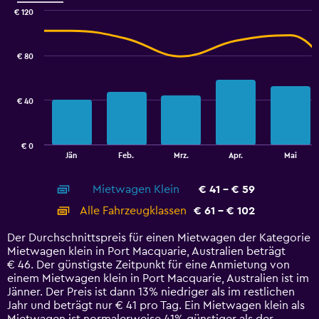
to
€ 120
45.
Combination
Chart
graphic.
chart
with
€ 80
2
data
series.
€ 40
The
chart
has
€ 0
1
End
Jän
Feb.
Mrz.
Apr.
Mai
of
X
interactive
axis
chart
Mietwagen Klein
€ 41 - € 59
displaying
categories.
Alle Fahrzeugklassen
€ 61 - € 102
Range:
14
Der Durchschnittspreis für einen Mietwagen der Kategorie
categories.
Mietwagen klein in Port Macquarie, Australien beträgt
The
€ 46. Der günstigste Zeitpunkt für eine Anmietung von
chart
einem Mietwagen klein in Port Macquarie, Australien ist im
has
Jänner. Der Preis ist dann 13% niedriger als im restlichen
1
Jahr und beträgt nur € 41 pro Tag. Ein Mietwagen klein als
Y