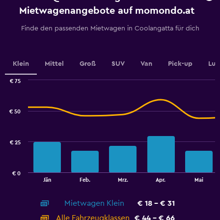
has
Mietwagenangebote auf momondo.at
1
Y
Finde den passenden Mietwagen in Coolangatta für dich
axis
displaying
values.
Range:
Klein
Mittel
Groß
SUV
Van
Pick-up
Lux
0
to
€ 75
24.
Combination
Chart
graphic.
chart
with
€ 50
2
data
series.
€ 25
The
chart
has
€ 0
1
End
Jän
Feb.
Mrz.
Apr.
Mai
of
X
interactive
axis
chart
Mietwagen Klein
€ 18 - € 31
displaying
categories.
Alle Fahrzeugklassen
€ 44 - € 66