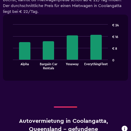
buchst, kannst du Mietwagenpreise schon ab € 22/Tag finden.
Der durchschnittliche Preis für einen Mietwagen in Coolangatta
liegt bei € 22/Tag.
€ 24
Bar
Chart
graphic.
chart
€ 16
with
4
€ 8
bars.
The
0
Alpha
Bargain Car
Yesaway
EverythingFleet
chart
End
Rentals
of
has
interactive
1
chart
X
axis
displaying
categories.
Range:
4
categories.
Autovermietung in Coolangatta,
The
chart
Queensland - gefundene