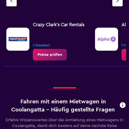
Crazy Clark's Car Rentals
Alp
1 Standort
1 St
Preise prüfen
P
Fahren mit einem Mietwagen in
Coolangatta – Häufig gestellte Fragen
Erfahre Wissenswertes über die Anmietung eines Mietwagens in
Coolangatta, damit dich bestens auf deine nächste Reise