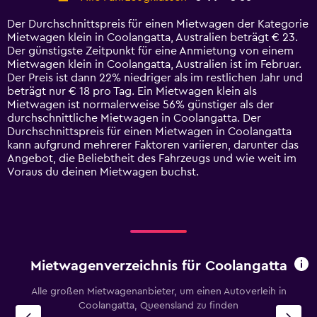
Range:
14
Der Durchschnittspreis für einen Mietwagen der Kategorie
categories.
Mietwagen klein in Coolangatta, Australien beträgt € 23.
The
Der günstigste Zeitpunkt für eine Anmietung von einem
chart
Mietwagen klein in Coolangatta, Australien ist im Februar.
has
Der Preis ist dann 22% niedriger als im restlichen Jahr und
1
beträgt nur € 18 pro Tag. Ein Mietwagen klein als
Y
Mietwagen ist normalerweise 56% günstiger als der
axis
durchschnittliche Mietwagen in Coolangatta. Der
displaying
Durchschnittspreis für einen Mietwagen in Coolangatta
values.
kann aufgrund mehrerer Faktoren variieren, darunter das
Range:
Angebot, die Beliebtheit des Fahrzeugs und wie weit im
0
Voraus du deinen Mietwagen buchst.
to
75.
Mietwagenverzeichnis für Coolangatta
Alle großen Mietwagenanbieter, um einen Autoverleih in
Coolangatta, Queensland zu finden