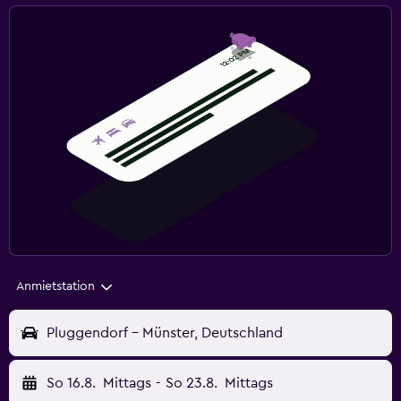
Anmietstation
Pluggendorf - Münster, Deutschland
So 16.8.
Mittags
-
So 23.8.
Mittags