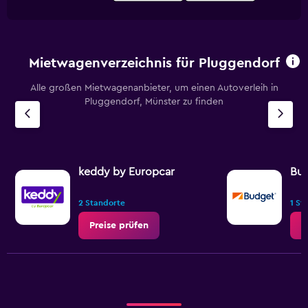
Mietwagenverzeichnis für Pluggendorf
Alle großen Mietwagenanbieter, um einen Autoverleih in
Pluggendorf, Münster zu finden
keddy by Europcar
Bu
2 Standorte
1 St
Preise prüfen
P