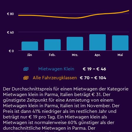
Combination
Chart
graphic.
chart
with
€ 80
2
data
series.
€ 40
The
chart
has
€ 0
1
End
Jän
Feb.
Mrz.
Apr.
Mai
of
X
interactive
axis
chart
Mietwagen Klein
€ 19 - € 46
displaying
categories.
Alle Fahrzeugklassen
€ 70 - € 104
Range:
14
Der Durchschnittspreis für einen Mietwagen der Kategorie
categories.
Mietwagen klein in Parma, Italien beträgt € 31. Der
The
günstigste Zeitpunkt für eine Anmietung von einem
chart
Mietwagen klein in Parma, Italien ist im November. Der
has
Preis ist dann 41% niedriger als im restlichen Jahr und
1
beträgt nur € 19 pro Tag. Ein Mietwagen klein als
Y
Mietwagen ist normalerweise 60% günstiger als der
axis
durchschnittliche Mietwagen in Parma. Der
displaying