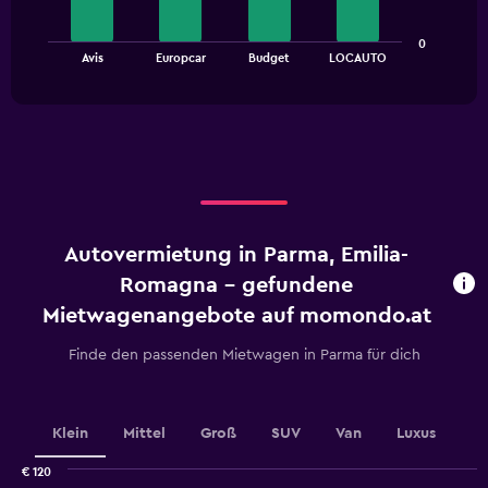
The
0
chart
End
Avis
Europcar
Budget
LOCAUTO
of
has
interactive
1
chart
X
axis
displaying
categories.
Range:
4
categories.
Autovermietung in Parma, Emilia-
The
chart
Romagna - gefundene
has
Mietwagenangebote auf momondo.at
1
Y
Finde den passenden Mietwagen in Parma für dich
axis
displaying
values.
Range:
Klein
Mittel
Groß
SUV
Van
Luxus
0
to
€ 120
36.