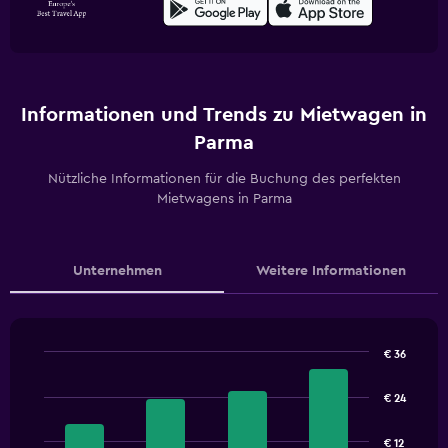
Informationen und Trends zu Mietwagen in
Parma
Nützliche Informationen für die Buchung des perfekten
Mietwagens in Parma
Unternehmen
Weitere Informationen
€ 36
Bar
Chart
graphic.
chart
€ 24
with
4
bars.
€ 12