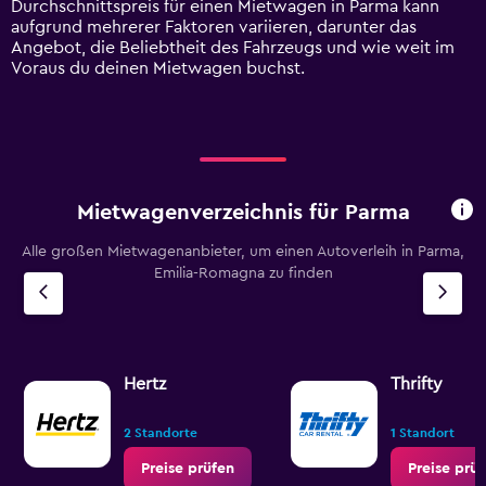
Durchschnittspreis für einen Mietwagen in Parma kann
values.
aufgrund mehrerer Faktoren variieren, darunter das
Range:
Angebot, die Beliebtheit des Fahrzeugs und wie weit im
0
Voraus du deinen Mietwagen buchst.
to
120.
Mietwagenverzeichnis für Parma
Alle großen Mietwagenanbieter, um einen Autoverleih in Parma,
Emilia-Romagna zu finden
Hertz
Thrifty
2 Standorte
1 Standort
Preise prüfen
Preise prü