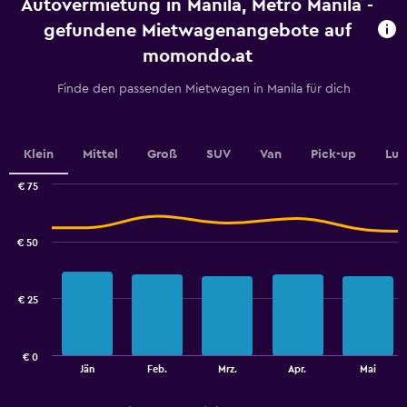
Autovermietung in Manila, Metro Manila -
The
chart
gefundene Mietwagenangebote auf
has
momondo.at
1
Y
Finde den passenden Mietwagen in Manila für dich
axis
displaying
values.
Range:
Klein
Mittel
Groß
SUV
Van
Pick-up
Lux
0
to
€ 75
7.5.
Combination
Chart
graphic.
chart
with
€ 50
2
data
series.
€ 25
The
chart
has
€ 0
1
End
Jän
Feb.
Mrz.
Apr.
Mai
of
X
interactive
axis
chart