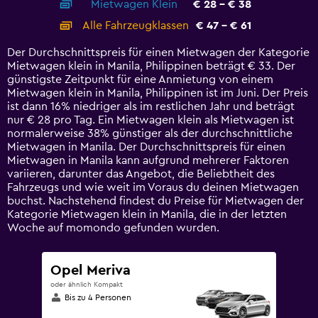
Mietwagen Klein
€ 28 - € 38
displaying
categories.
Alle Fahrzeugklassen
€ 47 - € 61
Range:
14
Der Durchschnittspreis für einen Mietwagen der Kategorie
categories.
Mietwagen klein in Manila, Philippinen beträgt € 33. Der
The
günstigste Zeitpunkt für eine Anmietung von einem
chart
Mietwagen klein in Manila, Philippinen ist im Juni. Der Preis
has
ist dann 16% niedriger als im restlichen Jahr und beträgt
1
nur € 28 pro Tag. Ein Mietwagen klein als Mietwagen ist
Y
normalerweise 38% günstiger als der durchschnittliche
axis
Mietwagen in Manila. Der Durchschnittspreis für einen
displaying
Mietwagen in Manila kann aufgrund mehrerer Faktoren
values.
variieren, darunter das Angebot, die Beliebtheit des
Range:
Fahrzeugs und wie weit im Voraus du deinen Mietwagen
0
buchst. Nachstehend findest du Preise für Mietwagen der
to
Kategorie Mietwagen klein in Manila, die in der letzten
75.
Woche auf momondo gefunden wurden.
Opel Meriva
oder ähnlich Kompakt
Bis zu 4 Personen