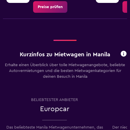
Preise prüfen
P
Kurzinfos zu Mietwagen in Manila
Erhalte einen Überblick über tolle Mietwagenangebote, beliebte
Autovermietungen und die besten Mietwagenkategorien für
deinen Besuch in Manila
BELIEBTESTER ANBIETER
Europcar
Das beliebteste Manila Mietwagenunternehmen, das
Der niedr