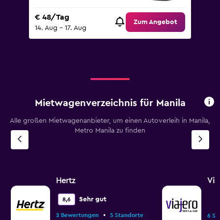
€ 48/Tag
Zum Angebot
14. Aug – 17. Aug
Mietwagenverzeichnis für Manila
Alle großen Mietwagenanbieter, um einen Autoverleih in Manila,
Metro Manila zu finden
Hertz
Via
Sehr gut
8,6
•
2 Bewertungen
5 Standorte
6 St