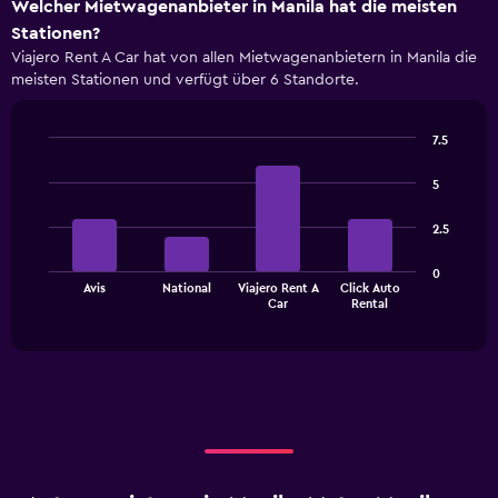
Welcher Mietwagenanbieter in Manila hat die meisten
Stationen?
Viajero Rent A Car hat von allen Mietwagenanbietern in Manila die
meisten Stationen und verfügt über 6 Standorte.
7.5
Bar
Chart
graphic.
chart
5
with
4
2.5
bars.
The
0
Avis
National
Viajero Rent A
Click Auto
chart
End
Car
Rental
of
has
interactive
1
chart
X
axis
displaying
categories.
Range:
4
categories.