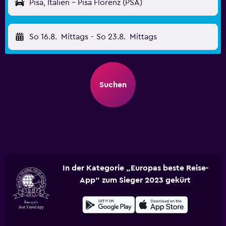
Pisa, Italien - Pisa Florenz (PSA)
So 16.8.
Mittags
-
So 23.8.
Mittags
Suchen
In der Kategorie „Europas beste Reise-
App“ zum Sieger 2023 gekürt