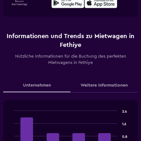
Informationen und Trends zu Mietwagen in
Fethiye
Nützliche Informationen für die Buchung des perfekten
Mietwagens in Fethiye
Unternehmen
Weitere Informationen
2.4
Bar
Chart
graphic.
chart
1.6
with
4
0.8
bars.