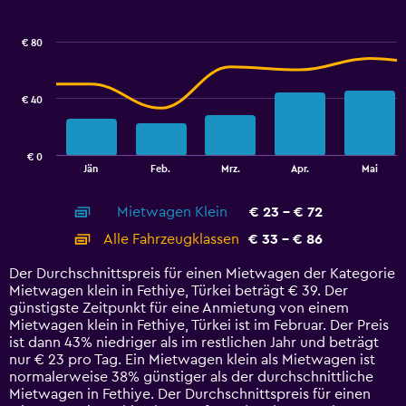
Combination
Chart
graphic.
chart
with
€ 80
2
data
series.
€ 40
The
chart
has
€ 0
1
End
Jän
Feb.
Mrz.
Apr.
Mai
of
X
interactive
axis
chart
Mietwagen Klein
€ 23 - € 72
displaying
categories.
Alle Fahrzeugklassen
€ 33 - € 86
Range:
14
Der Durchschnittspreis für einen Mietwagen der Kategorie
categories.
Mietwagen klein in Fethiye, Türkei beträgt € 39. Der
The
günstigste Zeitpunkt für eine Anmietung von einem
chart
Mietwagen klein in Fethiye, Türkei ist im Februar. Der Preis
has
ist dann 43% niedriger als im restlichen Jahr und beträgt
1
nur € 23 pro Tag. Ein Mietwagen klein als Mietwagen ist
Y
normalerweise 38% günstiger als der durchschnittliche
axis
Mietwagen in Fethiye. Der Durchschnittspreis für einen
displaying