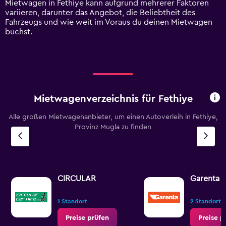
Mietwagen in Fethiye kann aufgrund mehrerer Faktoren
values.
variieren, darunter das Angebot, die Beliebtheit des
Range:
Fahrzeugs und wie weit im Voraus du deinen Mietwagen
0
buchst.
to
120.
Mietwagenverzeichnis für Fethiye
Alle großen Mietwagenanbieter, um einen Autoverleih in Fethiye,
Provinz Mugla zu finden
CIRCULAR
Garenta
1 Standort
2 Standorte
Preise prüfen
Preise p