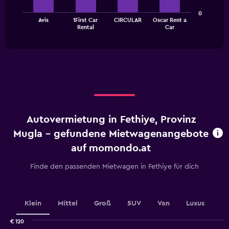
The
0
Avis
1First Car
CIRCULAR
Oscar Rent a
chart
End
Rental
Car
of
has
interactive
1
chart
X
axis
displaying
categories.
Range:
4
categories.
Autovermietung in Fethiye, Provinz
The
chart
Mugla - gefundene Mietwagenangebote
has
auf momondo.at
1
Y
Finde den passenden Mietwagen in Fethiye für dich
axis
displaying
values.
Range:
Klein
Mittel
Groß
SUV
Van
Luxus
0
to
€ 120
2.4.