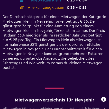
Mietwagen Klein
€ 25 - € 54
displaying
categories.
Alle Fahrzeugklassen
€ 35 - € 83
Range:
14
Der Durchschnittspreis für einen Mietwagen der Kategorie
categories.
Mietwagen klein in Nevşehir, Türkei beträgt € 36. Der
The
günstigste Zeitpunkt für eine Anmietung von einem
chart
Mietwagen klein in Nevşehir, Türkei ist im Jänner. Der Preis
has
ist dann 33% niedriger als im restlichen Jahr und beträgt
1
nur € 25 pro Tag. Ein Mietwagen klein als Mietwagen ist
Y
normalerweise 32% günstiger als der durchschnittliche
axis
Mietwagen in Nevşehir. Der Durchschnittspreis für einen
displaying
Mietwagen in Nevşehir kann aufgrund mehrerer Faktoren
values.
variieren, darunter das Angebot, die Beliebtheit des
Range:
Fahrzeugs und wie weit im Voraus du deinen Mietwagen
0
buchst.
to
90.
Mietwagenverzeichnis für Nevşehir
Alle großen Mietwagenanbieter, um einen Autoverleih in Nevşehir,