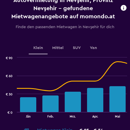
Autovermietung in Nevşehir, Provinz
The
chart
Nevşehir - gefundene
has
Mietwagenangebote auf momondo.at
1
Y
Finde den passenden Mietwagen in Nevşehir für dich
axis
displaying
values.
Range:
Klein
Mittel
SUV
Van
0
to
€ 90
60.
Combination
Chart
graphic.
chart
with
€ 60
2
data
series.
€ 30
The
chart
has
€ 0
1
End
Jän
Feb.
Mrz.
Apr.
Mai
of
X
interactive
axis
chart