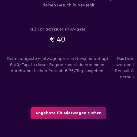
deinen Besuch in Nevşehir
GÜNSTIGSTER MIETWAGEN
€ 40
Der niedrigeste Mietwagenpreis in Nevşehir beträgt
Das belie
€ 40/Tag. In dieser Region kannst du von einem
werden ka
durchschnittlichen Preis ab € 75/Tag ausgehen.
Renault Cli
gerne Cl
Angebote für Mietwagen suchen