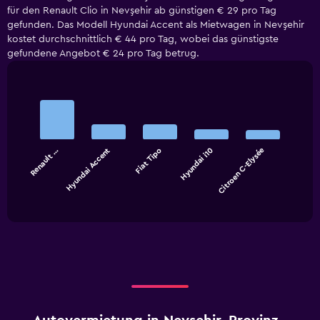
für den Renault Clio in Nevşehir ab günstigen € 29 pro Tag
gefunden. Das Modell Hyundai Accent als Mietwagen in Nevşehir
kostet durchschnittlich € 44 pro Tag, wobei das günstigste
gefundene Angebot € 24 pro Tag betrug.
Bar
Chart
graphic.
chart
with
5
bars.
Renault …
Hyundai Accent
Fiat Tipo
Hyundai i10
Citroen C-Elysée
The
chart
End
of
has
interactive
1
chart
X
axis
displaying
categories.
Range:
5
categories.