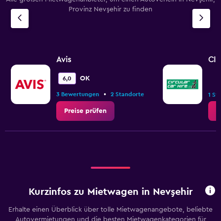
Provinz Nevşehir zu finden
Avis
CI
OK
6,0
•
3 Bewertungen
2 Standorte
1 St
Preise prüfen
P
Kurzinfos zu Mietwagen in Nevşehir
Erhalte einen Überblick über tolle Mietwagenangebote, beliebte
Autovermietungen und die besten Mietwagenkategorien für