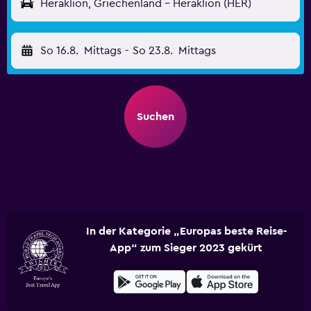
Heraklion, Griechenland - Heraklion (HER)
So 16.8.
Mittags
-
So 23.8.
Mittags
Suchen
In der Kategorie „Europas beste Reise-
App“ zum Sieger 2023 gekürt