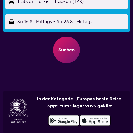
Trabzon, Türkei - Trabzon (TZX)
So 16.8.
Mittags
-
So 23.8.
Mittags
Suchen
In der Kategorie „Europas beste Reise-
App“ zum Sieger 2023 gekürt