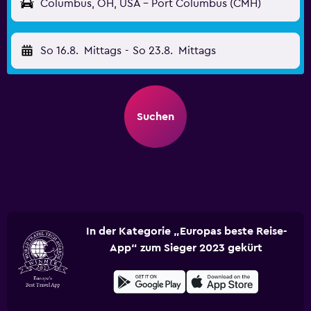
Columbus, OH, USA - Port Columbus (CMH)
So 16.8.
Mittags
-
So 23.8.
Mittags
Suchen
In der Kategorie „Europas beste Reise-
App“ zum Sieger 2023 gekürt