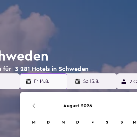
chweden
 für 3 281 Hotels in Schweden
Fr 14.8.
-
Sa 15.8.
2 G
August 2026
M
D
M
D
F
S
S
M