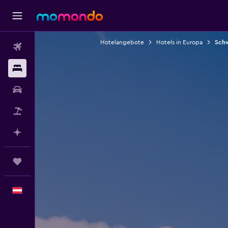
Hotelangebote
Hotels in Europa
Schw
Flüge
Unterkünfte
Mietwagen
Pauschalreisen
Mit KI planen
Trips
Deutsch