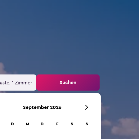
Suchen
äste, 1 Zimmer
September 2026
D
M
D
F
S
S