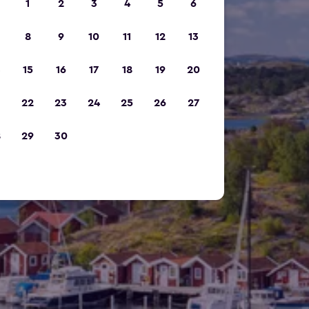
1
2
3
4
5
6
8
9
10
11
12
13
15
16
17
18
19
20
22
23
24
25
26
27
8
29
30