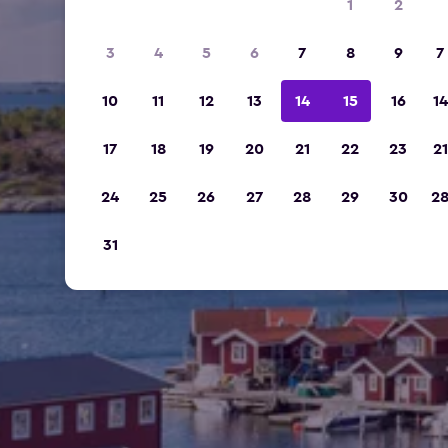
1
2
3
4
5
6
7
8
9
7
10
11
12
13
14
15
16
14
17
18
19
20
21
22
23
21
24
25
26
27
28
29
30
2
31