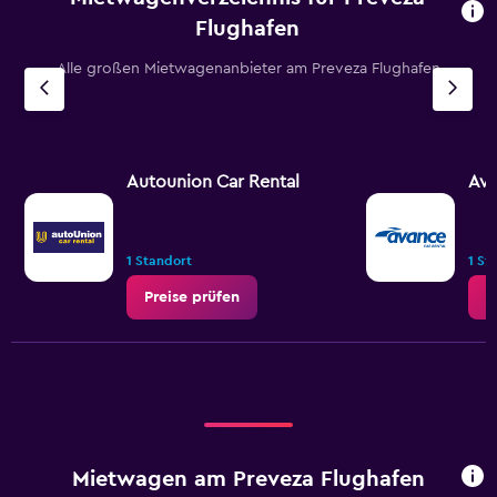
Flughafen
Alle großen Mietwagenanbieter am Preveza Flughafen
Autounion Car Rental
Ava
1 Standort
1 St
Preise prüfen
P
Mietwagen am Preveza Flughafen