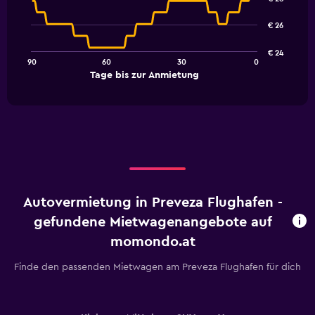
with
91
€ 26
data
points.
€ 24
90
60
30
0
The
End
Tage bis zur Anmietung
chart
of
interactive
has
chart
1
X
axis
displaying
Tage
bis
zur
Autovermietung in Preveza Flughafen -
Anmietung.
Range:
gefundene Mietwagenangebote auf
91
momondo.at
categories.
The
Finde den passenden Mietwagen am Preveza Flughafen für dich
chart
has
1
Y