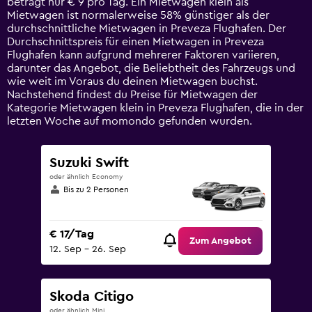
beträgt nur € 9 pro Tag. Ein Mietwagen klein als
Y
Mietwagen ist normalerweise 58% günstiger als der
axis
durchschnittliche Mietwagen in Preveza Flughafen. Der
displaying
Durchschnittspreis für einen Mietwagen in Preveza
values.
Flughafen kann aufgrund mehrerer Faktoren variieren,
Range:
darunter das Angebot, die Beliebtheit des Fahrzeugs und
0
wie weit im Voraus du deinen Mietwagen buchst.
to
Nachstehend findest du Preise für Mietwagen der
75.
Kategorie Mietwagen klein in Preveza Flughafen, die in der
letzten Woche auf momondo gefunden wurden.
Suzuki Swift
oder ähnlich Economy
Bis zu 2 Personen
€ 17/Tag
Zum Angebot
12. Sep – 26. Sep
Skoda Citigo
oder ähnlich Mini