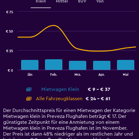
Klein
Mittel
SUV
Van
axis
displaying
€ 75
values.
Combination
Chart
Range:
graphic.
chart
24
with
€ 50
to
2
data
30.
series.
€ 25
The
chart
has
€ 0
1
End
Jän
Feb.
Mrz.
Apr.
Mai
of
X
interactive
axis
chart
Mietwagen Klein
€ 9 - € 37
displaying
categories.
Alle Fahrzeugklassen
€ 24 - € 61
Range:
14
Der Durchschnittspreis für einen Mietwagen der Kategorie
categories.
Mietwagen klein in Preveza Flughafen beträgt € 17. Der
The
günstigste Zeitpunkt für eine Anmietung von einem
chart
Mietwagen klein in Preveza Flughafen ist im November.
has
Der Preis ist dann 48% niedriger als im restlichen Jahr und
1