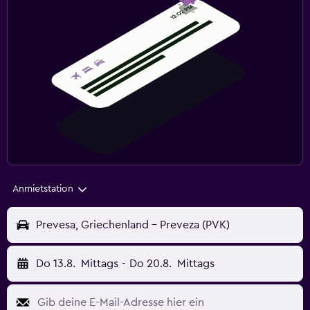
Anmietstation
Prevesa, Griechenland - Preveza (PVK)
Do 13.8.
Mittags
-
Do 20.8.
Mittags