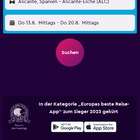
Alicante, Spanien - Alicante-Elche (ALC)
Do 13.8.
Mittags
-
Do 20.8.
Mittags
Suchen
In der Kategorie „Europas beste Reise-
App“ zum Sieger 2023 gekürt