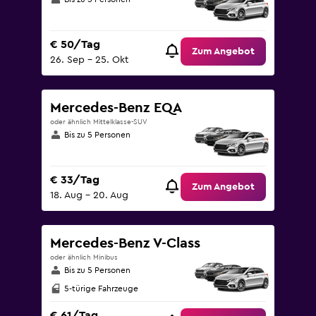
€ 50/Tag
Zum Angebot
26. Sep – 25. Okt
Mercedes-Benz EQA
oder ähnlich Mittelklasse-SUV
Bis zu 5 Personen
€ 33/Tag
Zum Angebot
18. Aug – 20. Aug
Mercedes-Benz V-Class
oder ähnlich Minibus
Bis zu 5 Personen
5-türige Fahrzeuge
€ 61/Tag