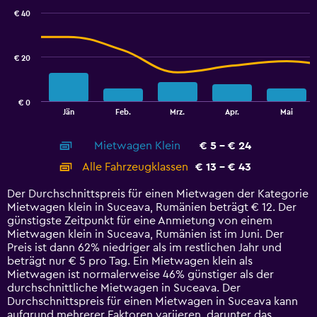
with
€ 40
2
data
series.
€ 20
The
chart
has
€ 0
1
End
Jän
Feb.
Mrz.
Apr.
Mai
of
X
interactive
axis
chart
Mietwagen Klein
€ 5 - € 24
displaying
categories.
Alle Fahrzeugklassen
€ 13 - € 43
Range:
14
Der Durchschnittspreis für einen Mietwagen der Kategorie
categories.
Mietwagen klein in Suceava, Rumänien beträgt € 12. Der
The
günstigste Zeitpunkt für eine Anmietung von einem
chart
Mietwagen klein in Suceava, Rumänien ist im Juni. Der
has
Preis ist dann 62% niedriger als im restlichen Jahr und
1
beträgt nur € 5 pro Tag. Ein Mietwagen klein als
Y
Mietwagen ist normalerweise 46% günstiger als der
axis
durchschnittliche Mietwagen in Suceava. Der
displaying
Durchschnittspreis für einen Mietwagen in Suceava kann
values.
aufgrund mehrerer Faktoren variieren, darunter das