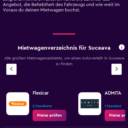
Range:
Angebot, die Beliebtheit des Fahrzeugs und wie weit im
0
Voraus du deinen Mietwagen buchst.
to
60.
Mietwagenverzeichnis für Suceava
Alle großen Mietwagenanbieter, um einen Autoverleih in Suceava
zu finden
Flexicar
ADMITA
2 Standorte
1 Standort
Preise prüfen
Preise pr