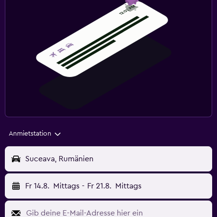
Anmietstation
Suceava, Rumänien
Fr 14.8.
Mittags
-
Fr 21.8.
Mittags