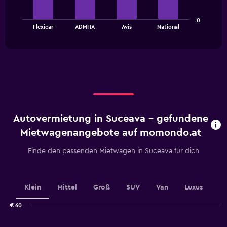
The
0
chart
End
Flexicar
ADMITA
Avis
National
of
has
interactive
1
chart
X
axis
displaying
categories.
Range:
4
categories.
Autovermietung in Suceava - gefundene
The
chart
Mietwagenangebote auf momondo.at
has
1
Finde den passenden Mietwagen in Suceava für dich
Y
axis
displaying
values.
Klein
Mittel
Groß
SUV
Van
Luxus
Range:
0
€ 60
Combination
to
Chart
graphic.
chart
2.4.