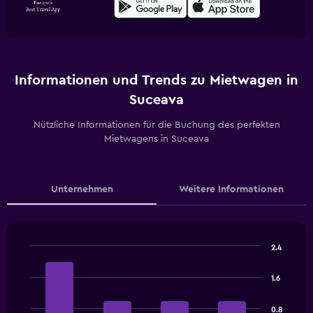
Informationen und Trends zu Mietwagen in
Suceava
Nützliche Informationen für die Buchung des perfekten
Mietwagens in Suceava
Unternehmen
Weitere Informationen
2.4
Bar
Chart
graphic.
chart
1.6
with
4
bars.
0.8