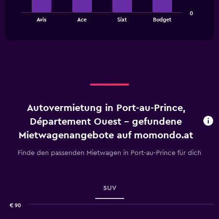
The
0
chart
End
Avis
Ace
Sixt
Budget
of
has
interactive
1
chart
X
axis
displaying
categories.
Range:
4
categories.
Autovermietung in Port-au-Prince,
The
chart
Département Ouest - gefundene
has
Mietwagenangebote auf momondo.at
1
Y
Finde den passenden Mietwagen in Port-au-Prince für dich
axis
displaying
values.
Range:
SUV
0
to
€ 90
2.4.
Combination
Chart