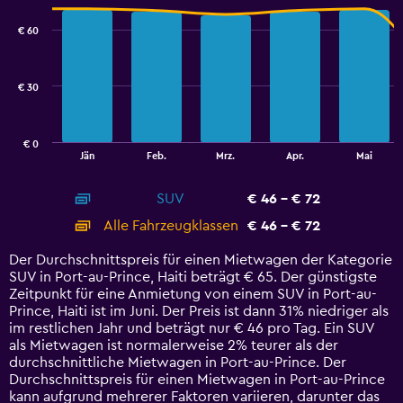
graphic.
chart
with
€ 60
2
data
series.
€ 30
The
chart
has
€ 0
1
End
Jän
Feb.
Mrz.
Apr.
Mai
of
X
interactive
axis
chart
SUV
€ 46 - € 72
displaying
categories.
Alle Fahrzeugklassen
€ 46 - € 72
Range:
14
Der Durchschnittspreis für einen Mietwagen der Kategorie
categories.
SUV in Port-au-Prince, Haiti beträgt € 65. Der günstigste
The
Zeitpunkt für eine Anmietung von einem SUV in Port-au-
chart
Prince, Haiti ist im Juni. Der Preis ist dann 31% niedriger als
has
im restlichen Jahr und beträgt nur € 46 pro Tag. Ein SUV
1
als Mietwagen ist normalerweise 2% teurer als der
Y
durchschnittliche Mietwagen in Port-au-Prince. Der
axis
Durchschnittspreis für einen Mietwagen in Port-au-Prince
displaying
kann aufgrund mehrerer Faktoren variieren, darunter das