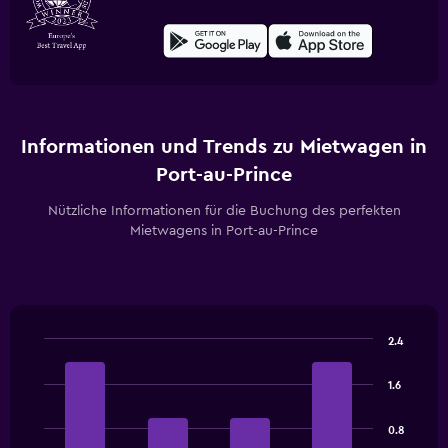
Informationen und Trends zu Mietwagen in
Port-au-Prince
Nützliche Informationen für die Buchung des perfekten
Mietwagens in Port-au-Prince
2.4
Bar
Chart
graphic.
chart
1.6
with
4
bars.
0.8