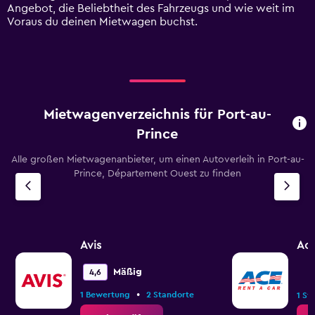
values.
Angebot, die Beliebtheit des Fahrzeugs und wie weit im
Range:
Voraus du deinen Mietwagen buchst.
0
to
90.
Mietwagenverzeichnis für Port-au-
Prince
Alle großen Mietwagenanbieter, um einen Autoverleih in Port-au-
Prince, Département Ouest zu finden
Avis
Ac
Mäßig
4,6
•
1 Bewertung
2 Standorte
1 St