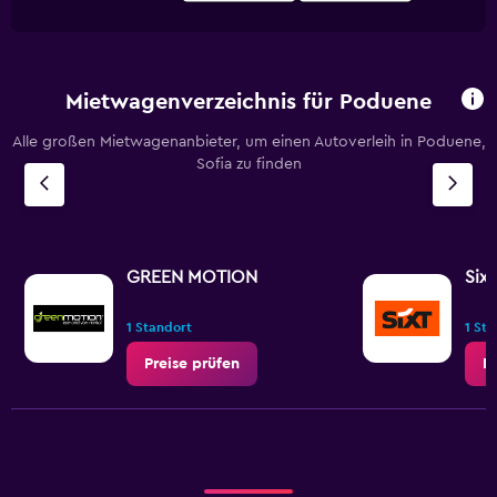
Mietwagenverzeichnis für Poduene
Alle großen Mietwagenanbieter, um einen Autoverleih in Poduene,
Sofia zu finden
GREEN MOTION
Sixt
1 Standort
1 St
Preise prüfen
P