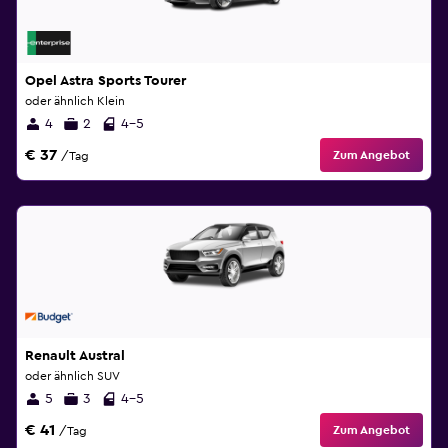
Opel Astra Sports Tourer
oder ähnlich Klein
4
2
4-5
€ 37
Zum Angebot
/Tag
Renault Austral
oder ähnlich SUV
5
3
4-5
€ 41
Zum Angebot
/Tag