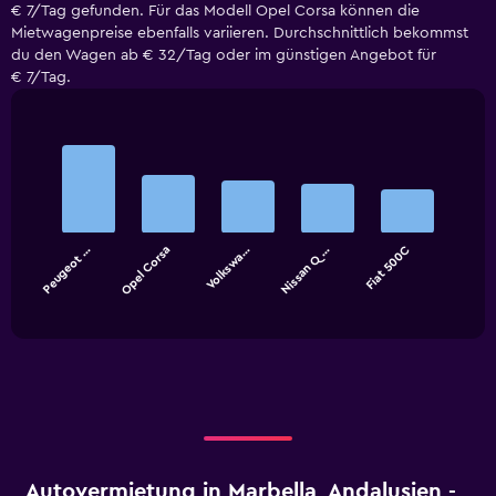
€ 7/Tag gefunden. Für das Modell Opel Corsa können die
Mietwagenpreise ebenfalls variieren. Durchschnittlich bekommst
du den Wagen ab € 32/Tag oder im günstigen Angebot für
€ 7/Tag.
Bar
Chart
graphic.
chart
with
5
bars.
Peugeot …
Opel Corsa
Volkswa…
Nissan Q…
Fiat 500C
The
chart
End
of
has
interactive
1
chart
X
axis
displaying
categories.
Range:
5
categories.
Autovermietung in Marbella, Andalusien -
The