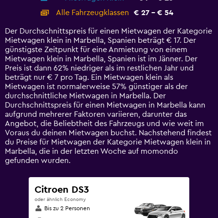
categories.
Alle Fahrzeugklassen
€ 27 - € 54
Range:
14
Der Durchschnittspreis für einen Mietwagen der Kategorie
categories.
Mietwagen klein in Marbella, Spanien beträgt € 17. Der
The
günstigste Zeitpunkt für eine Anmietung von einem
chart
Mietwagen klein in Marbella, Spanien ist im Jänner. Der
has
Preis ist dann 62% niedriger als im restlichen Jahr und
1
beträgt nur € 7 pro Tag. Ein Mietwagen klein als
Y
Mietwagen ist normalerweise 57% günstiger als der
axis
durchschnittliche Mietwagen in Marbella. Der
displaying
Durchschnittspreis für einen Mietwagen in Marbella kann
values.
aufgrund mehrerer Faktoren variieren, darunter das
Range:
Angebot, die Beliebtheit des Fahrzeugs und wie weit im
0
Voraus du deinen Mietwagen buchst. Nachstehend findest
to
du Preise für Mietwagen der Kategorie Mietwagen klein in
60.
Marbella, die in der letzten Woche auf momondo
gefunden wurden.
Citroen DS3
oder ähnlich Economy
Bis zu 2 Personen