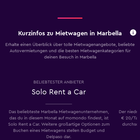
Kurzinfos zu Mietwagen in Marbella
Erhalte einen Überblick über tolle Mietwagenangebote, beliebte
Autovermietungen und die besten Mietwagenkategorien für
deinen Besuch in Marbella
BELIEBTESTER ANBIETER
Solo Rent a Car
Das beliebteste Marbella Mietwagenunternehmen,
Der niedri
das du in diesem Monat auf momondo findest, ist
€ 20/Tag
Solo Rent a Car. Weitere großartige Optionen zum
durchsch
Buchen eines Mietwagens stellen Budget und
Delpaso dar.