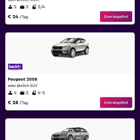
2
2
2/4
€ 24
Zum Angebot
/Tag
Peugeot 2008
oder ähnlich SUV
4
2
4-5
€ 28
Zum Angebot
/Tag