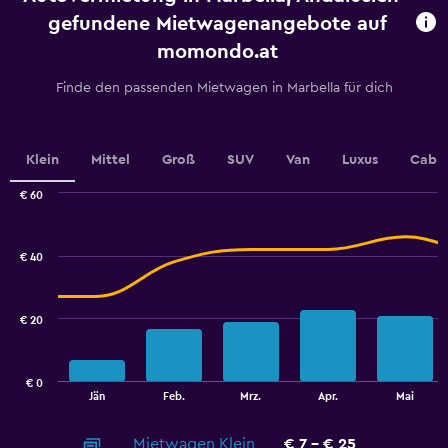
chart
gefundene Mietwagenangebote auf
has
momondo.at
1
Y
Finde den passenden Mietwagen in Marbella für dich
axis
displaying
values.
Range:
Klein
Mittel
Groß
SUV
Van
Luxus
Cabri
0
to
€ 60
36.
Combination
Chart
graphic.
chart
with
€ 40
2
data
series.
€ 20
The
chart
has
€ 0
1
End
Jän
Feb.
Mrz.
Apr.
Mai
of
X
interactive
axis
chart
Mietwagen Klein
€ 7 - € 25
displaying