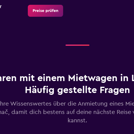
r
Preise prüfen
Preise prüfen
hren mit einem Mietwagen in 
C
Häufig gestellte Fragen
Preise prüfen
ahre Wissenswertes über die Anmietung eines Mi
ač, damit dich bestens auf deine nächste Reise 
kannst.
Preise prüfen