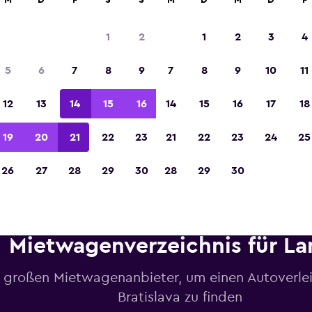
M
D
F
S
S
M
D
M
D
F
1
2
1
2
3
4
In der Kategorie „Europas beste Reise-App“ 
5
6
7
8
9
7
8
9
10
11
Sieger 2023 gekürt
12
13
14
15
16
14
15
16
17
18
19
20
21
22
23
21
22
23
24
25
26
27
28
29
30
28
29
30
Mietwagenverzeichnis für L
e großen Mietwagenanbieter, um einen Autoverlei
Bratislava zu finden