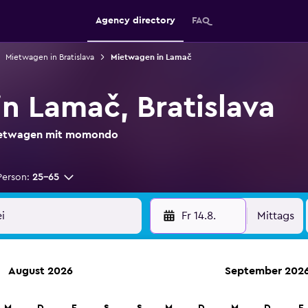
Agency directory
FAQ
Mietwagen in Bratislava
Mietwagen in Lamač
n Lamač, Bratislava
Mietwagen mit momondo
Person:
25-65
Fr 14.8.
Mittags
August 2026
September 202
etungen an über 70.000 Standorten mit momondo.