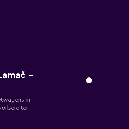
Lamač –
etwagens in
vorbereiten