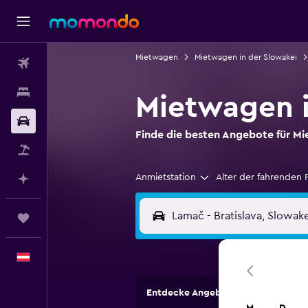
Mietwagen
Mietwagen in der Slowakei
Flüge
Unterkünfte
Mietwagen i
Mietwagen
Finde die besten Angebote für 
Pauschalreisen
Anmietstation
Alter der fahrenden 
Mit KI planen
Trips
Deutsch
Entdecke Angebote von Autovermi