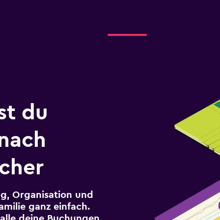
st du
 nach
cher
g, Organisation und
milie ganz einfach.
r alle deine Buchungen