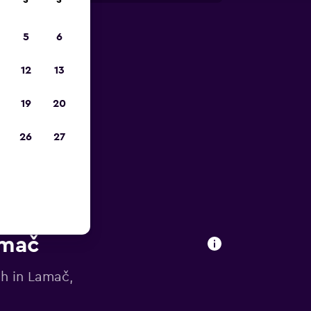
S
S
5
6
zum
12
13
19
20
26
27
amač
h in Lamač,