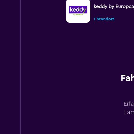
keddy by Europca
1 Standort
YourRent
1 Standort
Fa
DISCOUNT.QUEBE
2 Standorte
Erf
Lam
Europcar