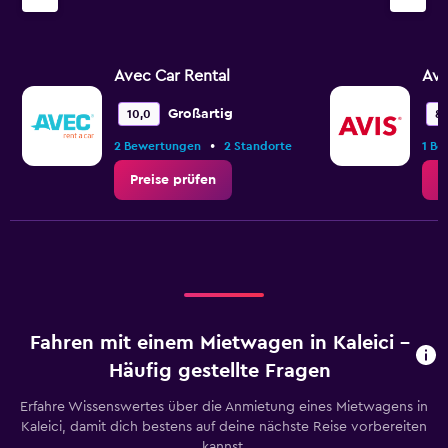
Avec Car Rental
Avi
Großartig
10,0
8,
•
2 Bewertungen
2 Standorte
1 Be
Preise prüfen
P
Fahren mit einem Mietwagen in Kaleici –
Häufig gestellte Fragen
Erfahre Wissenswertes über die Anmietung eines Mietwagens in
Kaleici, damit dich bestens auf deine nächste Reise vorbereiten
kannst.