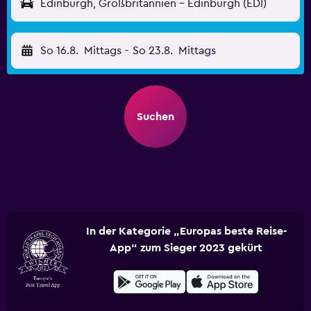
Edinburgh, Großbritannien - Edinburgh (EDI)
So 16.8.
Mittags
-
So 23.8.
Mittags
Suchen
In der Kategorie „Europas beste Reise-
App“ zum Sieger 2023 gekürt