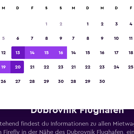
M
D
F
S
S
M
D
M
D
F
In der Kategorie „Europas beste Reise-App“ 
Sieger 2023 gekürt
1
2
1
2
3
4
5
6
7
8
9
7
8
9
10
11
12
13
14
15
16
14
15
16
17
18
19
20
21
22
23
21
22
23
24
25
26
27
28
29
30
28
29
30
ietwagen von Firefly in der N
Dubrovnik Flughafen
tehend findest du Informationen zu allen Mietw
 Firefly in der Nähe des Dubrovnik Flughafen, ein