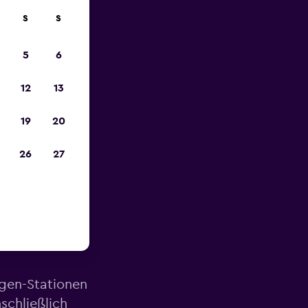
S
S
zum
5
6
12
13
19
20
26
27
ähe des
agen-Stationen
schließlich