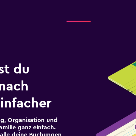
st du
 nach
infacher
g, Organisation und
milie ganz einfach.
r alle deine Buchungen