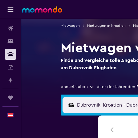
Mietwagen
Mietwagen in Kroatien
Mi
Flüge
Unterkünfte
Mietwagen v
Mietwagen
Finde und vergleiche tolle Angeb
Pauschalreisen
am Dubrovnik Flughafen
Mit KI planen
Anmietstation
Alter der fahrenden 
Trips
Deutsch