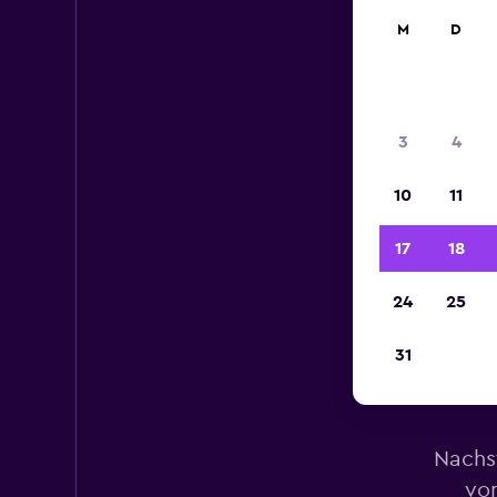
M
D
3
4
10
11
17
18
24
25
31
M
Nachs
von