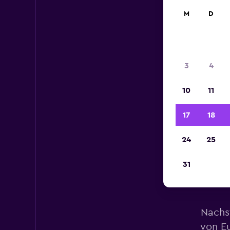
M
D
3
4
10
11
17
18
24
25
31
Mie
Nachs
von Eu