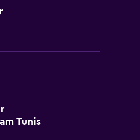
r
r
am Tunis