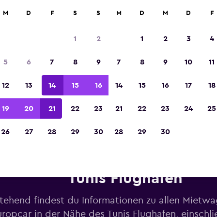
M
D
F
S
S
M
D
M
D
F
In der Kategorie „Europas beste Reise-App“ 
Sieger 2023 gekürt
1
2
1
2
3
4
5
6
7
8
9
7
8
9
10
11
12
13
14
15
16
14
15
16
17
18
19
20
21
22
23
21
22
23
24
25
26
27
28
29
30
28
29
30
twagen von Europcar in der 
Tunis Flughafen
tehend findest du Informationen zu allen Mietw
ropcar in der Nähe des Tunis Flughafen, einschli