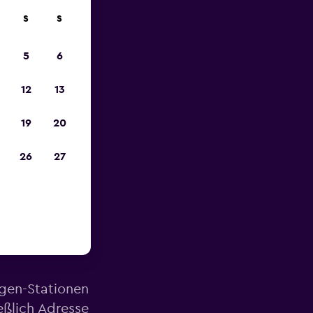
S
S
zum
5
6
12
13
19
20
26
27
Nähe des
agen-Stationen
eßlich Adresse