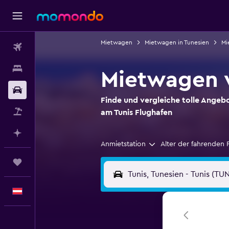
Mietwagen
Mietwagen in Tunesien
Mi
Flüge
Unterkünfte
Mietwagen v
Mietwagen
Finde und vergleiche tolle Ange
Pauschalreisen
am Tunis Flughafen
Mit KI planen
Anmietstation
Alter der fahrenden 
Trips
Deutsch