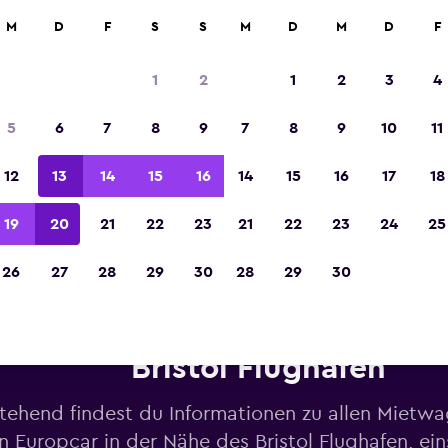
M
D
F
S
S
M
D
M
D
F
In der Kategorie „Europas beste Reise-App“ 
Sieger 2023 gekürt
1
2
1
2
3
4
5
6
7
8
9
7
8
9
10
11
12
13
14
15
16
14
15
16
17
18
19
20
21
22
23
21
22
23
24
25
26
27
28
29
30
28
29
30
twagen von Europcar in der 
Bristol Flughafen
tehend findest du Informationen zu allen Mietw
n Europcar in der Nähe des Bristol Flughafen, ein