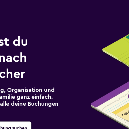
st du
 nach
acher
g, Organisation und
milie ganz einfach.
r alle deine Buchungen
chung suchen