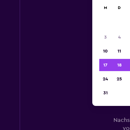
M
D
3
4
10
11
17
18
24
25
31
Mie
Nachs
vo