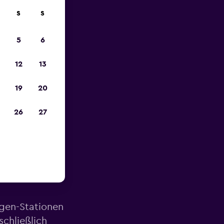
S
S
zum
5
6
12
13
19
20
26
27
Nähe des
agen-Stationen
schließlich