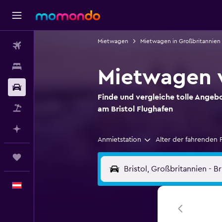
Mietwagen
Mietwagen in Großbritannien
Flüge
Unterkünfte
Mietwagen v
Mietwagen
Finde und vergleiche tolle Ange
Pauschalreisen
am Bristol Flughafen
Mit KI planen
Anmietstation
Alter der fahrenden 
Trips
Deutsch