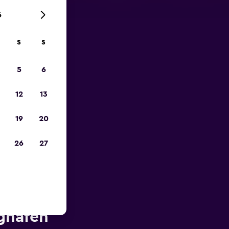
6
S
S
zum
5
6
12
13
19
20
26
27
ähe des
ghafen