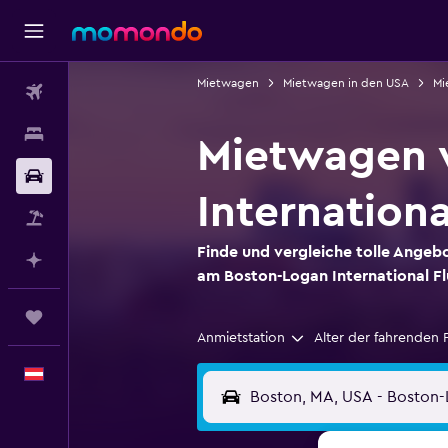
Mietwagen
Mietwagen in den USA
Mi
Flüge
Unterkünfte
Mietwagen 
Mietwagen
Internation
Pauschalreisen
Finde und vergleiche tolle Ange
Mit KI planen
am Boston-Logan International F
Trips
Anmietstation
Alter der fahrenden 
Deutsch