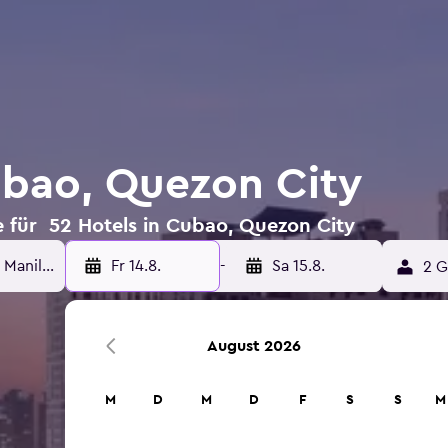
ubao, Quezon City
 für 52 Hotels in Cubao, Quezon City
Fr 14.8.
-
Sa 15.8.
2 G
August 2026
M
D
M
D
F
S
S
M