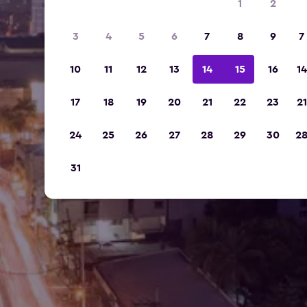
1
2
3
4
5
6
7
8
9
7
10
11
12
13
14
15
16
14
17
18
19
20
21
22
23
21
24
25
26
27
28
29
30
2
31