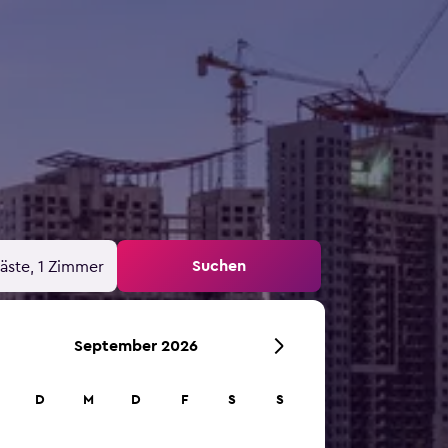
Suchen
äste, 1 Zimmer
September 2026
D
M
D
F
S
S