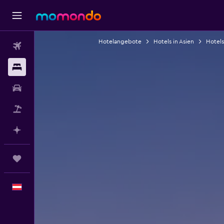
Hotelangebote
Hotels in Asien
Hotels
Flüge
Unterkünfte
Mietwagen
Pauschalreisen
Mit KI planen
Trips
Deutsch