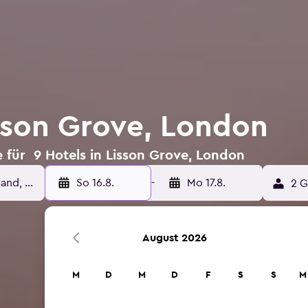
isson Grove, London
 für 9 Hotels in Lisson Grove, London
So 16.8.
-
Mo 17.8.
2 G
August 2026
M
D
M
D
F
S
S
M