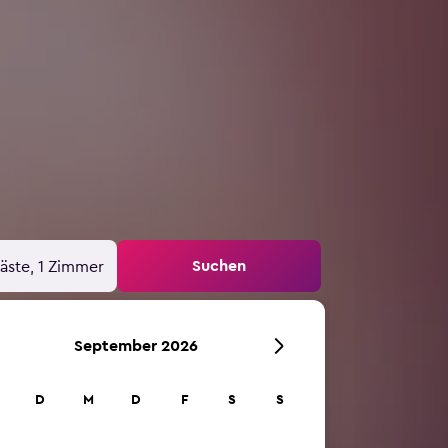
Suchen
äste, 1 Zimmer
September 2026
D
M
D
F
S
S