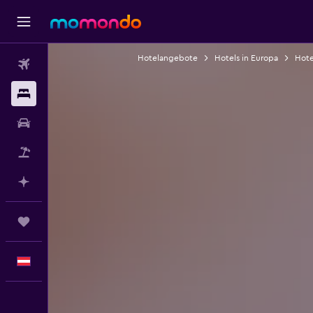
Hotelangebote
Hotels in Europa
Hote
Flüge
Unterkünfte
Mietwagen
Pauschalreisen
Mit KI planen
Trips
Deutsch