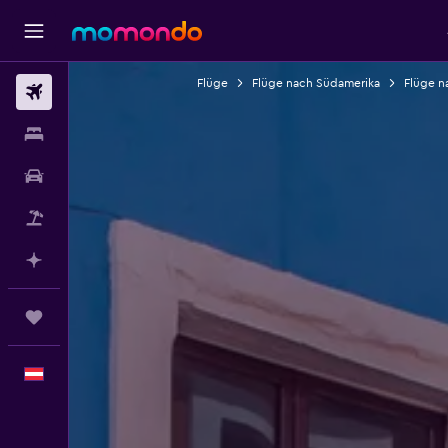
Flüge
Flüge nach Südamerika
Flüge n
Flüge
Unterkünfte
Mietwagen
Pauschalreisen
Mit KI planen
Trips
Deutsch