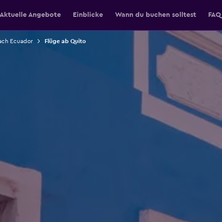
Aktuelle Angebote
Einblicke
Wann du buchen solltest
FAQ
ach Ecuador
Flüge ab Quito