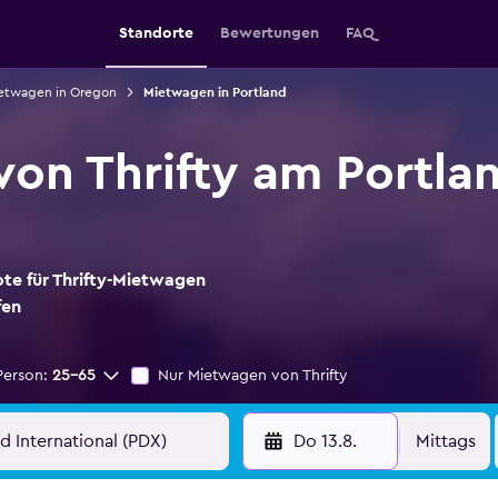
Standorte
Bewertungen
FAQ
etwagen in Oregon
Mietwagen in Portland
on Thrifty am Portlan
ote für Thrifty-Mietwagen
fen
Person:
25-65
Nur Mietwagen von Thrifty
Do 13.8.
Mittags