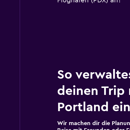
Flughafen (PDX) an?
So verwalte
deinen Trip
Portland ei
Wir machen dir die Planun