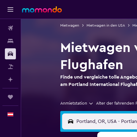
Mietwagen
Mietwagen in den USA
Mi
Flüge
Unterkünfte
Mietwagen v
Mietwagen
Flughafen
Pauschalreisen
Finde und vergleiche tolle Angeb
Mit KI planen
am Portland International Flugha
Trips
Anmietstation
Alter der fahrenden 
Deutsch