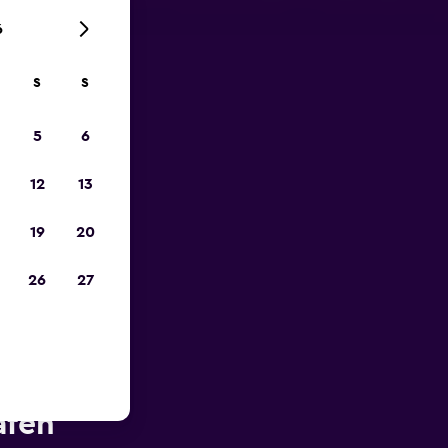
6
S
S
zum
5
6
12
13
19
20
26
27
ähe des
afen