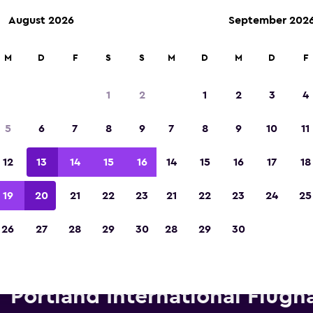
August 2026
September 202
M
D
F
S
S
M
D
M
D
F
In der Kategorie „Europas beste Reise-App“ 
Sieger 2023 gekürt
1
2
1
2
3
4
5
6
7
8
9
7
8
9
10
11
12
13
14
15
16
14
15
16
17
18
19
20
21
22
23
21
22
23
24
25
26
27
28
29
30
28
29
30
etwagen von Thrifty in der N
Portland International Flugh