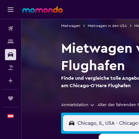
Mietwagen
Mietwagen in den USA
Mi
Flüge
Unterkünfte
Mietwagen v
Mietwagen
Flughafen
Pauschalreisen
Finde und vergleiche tolle Angeb
Mit KI planen
am Chicago-O'Hare Flughafen
Trips
Anmietstation
Alter der fahrenden 
Deutsch