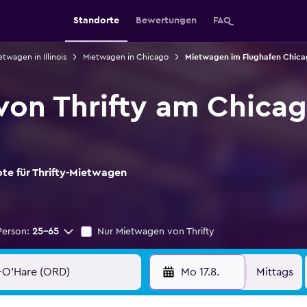
Standorte
Bewertungen
FAQ
etwagen in Illinois
Mietwagen in Chicago
Mietwagen im Flughafen Chic
on Thrifty am Chica
ote für Thrifty-Mietwagen
Person:
25-65
Nur Mietwagen von Thrifty
Mo 17.8.
Mittags