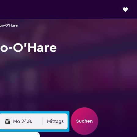
ago-O'Hare
go-O'Hare
Suchen
Mo 24.8.
Mittags