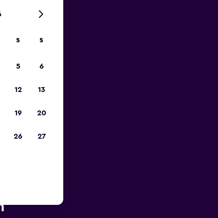
6
S
S
zum
5
6
12
13
19
20
26
27
ähe des
n