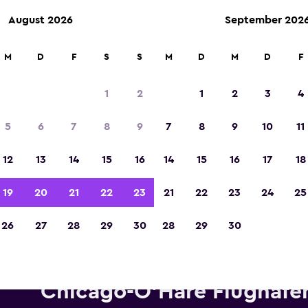
August 2026
September 202
M
D
F
S
S
M
D
M
D
F
In der Kategorie „Europas beste Reise-App“ 
Sieger 2023 gekürt
1
2
1
2
3
4
5
6
7
8
9
7
8
9
10
11
12
13
14
15
16
14
15
16
17
18
19
20
21
22
23
21
22
23
24
25
26
27
28
29
30
28
29
30
etwagen von Thrifty in der N
Chicago-O'Hare Flughafe