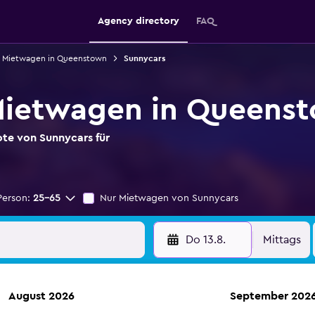
Agency directory
FAQ
Mietwagen in Queenstown
Sunnycars
Mietwagen in Queens
ote von Sunnycars für
Person:
25-65
Nur Mietwagen von Sunnycars
Do 13.8.
Mittags
August 2026
September 202