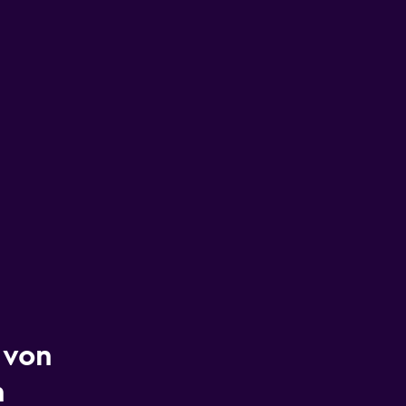
 von
n