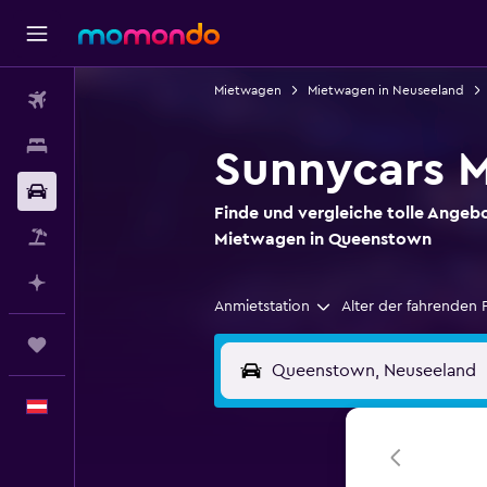
Mietwagen
Mietwagen in Neuseeland
Flüge
Unterkünfte
Sunnycars 
Mietwagen
Finde und vergleiche tolle Angeb
Pauschalreisen
Mietwagen in Queenstown
Mit KI planen
Anmietstation
Alter der fahrenden 
Trips
Deutsch