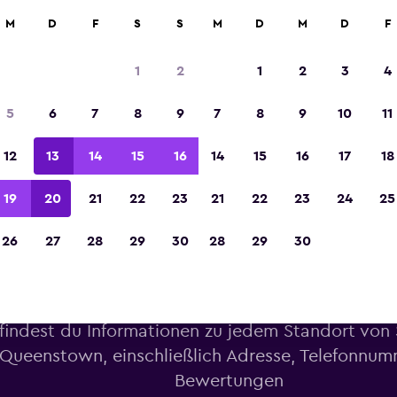
M
D
F
S
S
M
D
M
D
F
In der Kategorie „Europas beste Reise-App“ 
Sieger 2023 gekürt
1
2
1
2
3
4
5
6
7
8
9
7
8
9
10
11
12
13
14
15
16
14
15
16
17
18
19
20
21
22
23
21
22
23
24
25
26
27
28
29
30
28
29
30
Queenstown Sunnycars Stand
 findest du Informationen zu jedem Standort von 
Queenstown, einschließlich Adresse, Telefonnu
Bewertungen