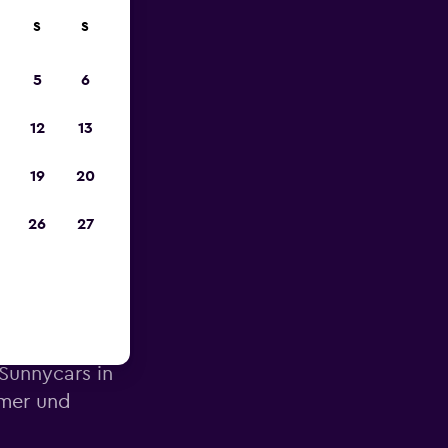
S
S
zum
5
6
12
13
19
20
26
27
orte
Sunnycars in
mmer und