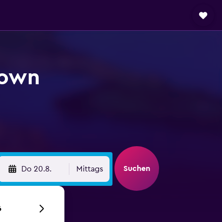
town
Suchen
Do 20.8.
Mittags
6