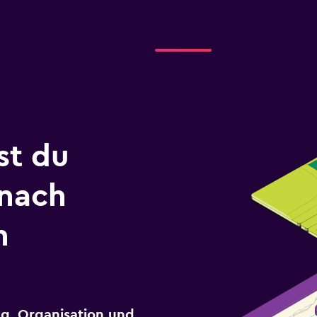
st du
 nach
n
g, Organisation und