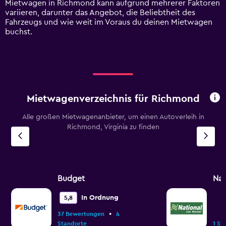
Mietwagen in Richmond kann aufgrund mehrerer Faktoren
values.
variieren, darunter das Angebot, die Beliebtheit des
Range:
Fahrzeugs und wie weit im Voraus du deinen Mietwagen
0
buchst.
to
90.
Mietwagenverzeichnis für Richmond
Alle großen Mietwagenanbieter, um einen Autoverleih in
Richmond, Virginia zu finden
Budget
Nat
In Ordnung
5,8
•
37 Bewertungen
4
Standorte
1 St