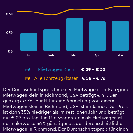
Combination
Chart
graphic.
chart
with
€ 60
2
data
series.
€ 30
The
chart
has
€ 0
1
End
Jän
Feb.
Mrz.
Apr.
Mai
of
X
interactive
axis
chart
Mietwagen Klein
€ 29 - € 53
displaying
categories.
Alle Fahrzeugklassen
€ 58 - € 76
Range:
14
Der Durchschnittspreis für einen Mietwagen der Kategorie
categories.
Mietwagen klein in Richmond, USA beträgt € 44. Der
The
günstigste Zeitpunkt für eine Anmietung von einem
chart
Mietwagen klein in Richmond, USA ist im Jänner. Der Preis
has
ist dann 35% niedriger als im restlichen Jahr und beträgt
1
nur € 29 pro Tag. Ein Mietwagen klein als Mietwagen ist
Y
normalerweise 36% günstiger als der durchschnittliche
axis
Mietwagen in Richmond. Der Durchschnittspreis für einen
displaying