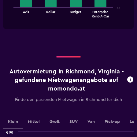
The
0
Avis
Dollar
Budget
Enterprise
chart
End
Rent-A-Car
of
has
interactive
1
chart
X
axis
displaying
categories.
Range:
4
categories.
Autovermietung in Richmond, Virginia -
The
chart
gefundene Mietwagenangebote auf
has
momondo.at
1
Y
Finde den passenden Mietwagen in Richmond für dich
axis
displaying
values.
Range:
Klein
Mittel
Groß
SUV
Van
Pick-up
Lux
0
to
€ 90
45.