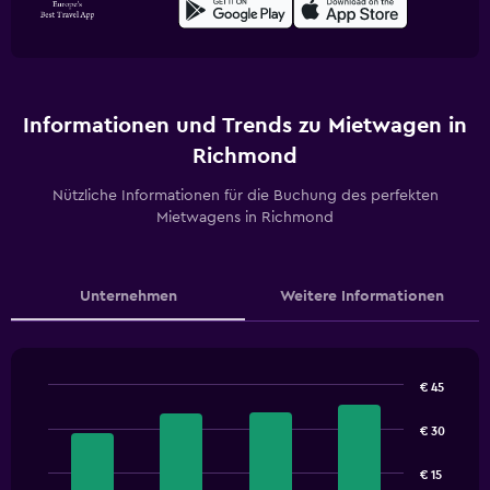
Informationen und Trends zu Mietwagen in
Richmond
Nützliche Informationen für die Buchung des perfekten
Mietwagens in Richmond
Unternehmen
Weitere Informationen
€ 45
Bar
Chart
graphic.
chart
€ 30
with
4
€ 15
bars.